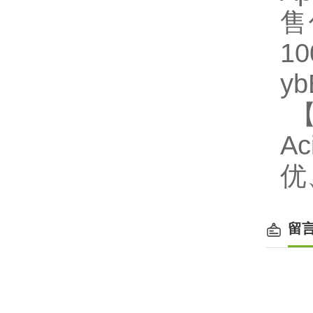
售
1
y
【
A
优
留