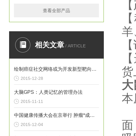
【
查看全部产品
【
羊
【
相关文章
/ ARTICLE
【
货
绘制癌症社交网络或为开发新型靶向疗法提供思路
2015-12-28
大
大脑GPS：人类记忆的管理办法
本
2015-11-11
中国健康传播大会在京举行 肿瘤*成为热议焦点
面
2015-12-04