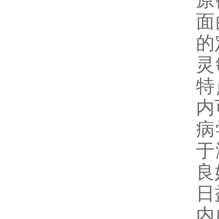
原
面
的
灵
特
内
病
于
良
日
内