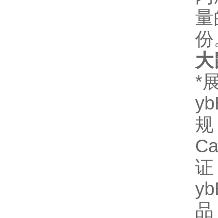
量
份
大
*
y
规
C
证
y
品