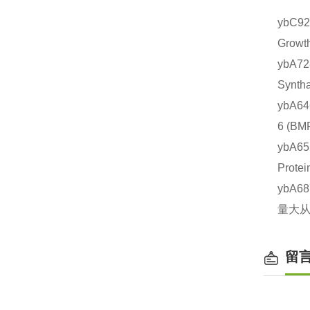
ybC9
Grow
ybA7
Synt
ybA6
6 (
ybA6
Prot
ybA6
量大从
留