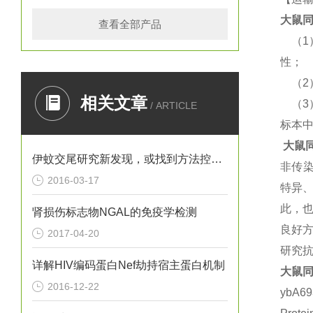
大鼠
同
查看全部产品
（
性；
（
相关文章
（
/ ARTICLE
标本
大鼠
伊蚊交尾研究新发现，或找到方法控制寨卡病毒
非传
2016-03-17
特异
此，
肾损伤标志物NGAL的免疫学检测
良好方
2017-04-20
研究抗
详解HIV编码蛋白Nef劫持宿主蛋白机制
大鼠
同
2016-12-22
ybA6