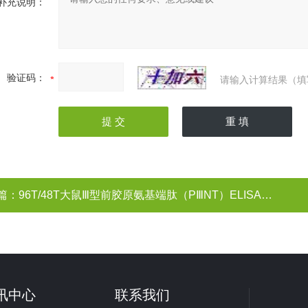
补充说明：
验证码：
请输入计算结果（填
篇：
96T/48T大鼠Ⅲ型前胶原氨基端肽（PⅢNT）ELISA试剂盒
讯中心
联系我们