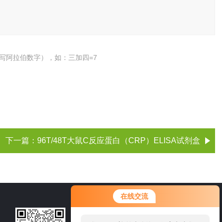
写阿拉伯数字），如：三加四=7
下一篇：
96T/48T大鼠C反应蛋白（CRP）ELISA试剂盒
您好！欢迎前来咨询，很高兴为您
在线交流
服务，请问您要咨询什么问题呢？
021-60514606