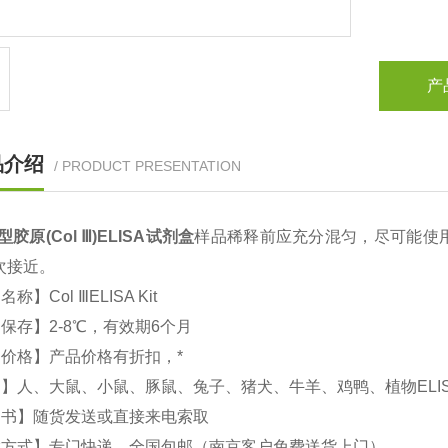
产
品介绍
/ PRODUCT PRESENTATION
型胶原(Col Ⅲ)
ELISA试剂盒
样品稀释前应充分混匀，尽可能使
次接近。
文名称】
Col Ⅲ
ELISA Kit
保存】2-8℃，有效期6个月
价格】产品价格有折扣，*
】人、大鼠、小鼠、豚鼠、兔子、猪犬、牛羊、鸡鸭、植物ELI
明书】随货发送或直接来电索取
输方式】专门快递，全国包邮（南京客户免费送货上门）