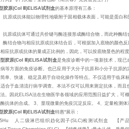
型胶原(Col Ⅲ)
ELISA试剂盒
的基本原理有三条：
1）抗原或抗体能以物理性地吸附于固相载体表面，可能是蛋白和
2）抗原或抗体可通过共价键与酶连接形成酶结合物，而此种酶结
3）酶结合物与相应抗原或抗体结合后，可根据加入底物的颜色反
中相应抗原或抗体的量成正比例的，因此，可以按底物显色的程
型胶原(Col Ⅲ)
ELISA试剂盒
是免疫诊断中的一项新技术，现已
染病等方面的免疫诊断。也已应用于大分子抗原和小分子抗原的定
、简单、快速、稳定及易于自动化操作等特点。不仅适用于临床标
也适合于血清流行病学调查。本法不仅可以用来测定抗体，而且
法。因此ELISA法在生物医学各领域的应用范围日益扩大，可概
酶抗体的合成。 3、显现微量的免疫沉淀反应。 4、定量检测
型胶原(Col Ⅲ)
ELISA试剂盒
特惠*展示：
575Hu 人二级淋巴组织趋化因子(SLC)检测试剂盒 【产品规格】：96