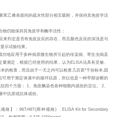
聚苯乙烯表面间的疏水性部分相互吸附，并保持其免疫学活
合物仍能保持其免疫学和酶学活性；
应来判定是否有免疫反应的存在，而且颜色反应的深浅是与
度显示试验结果。
成功地应用于多种病原微生物所引起的传染病、寄生虫病及
量测定，根据已经使用的结果，认为ELISA法具有灵敏、
本的检查，而且由于一天之内可以检查几百甚*千份标本,因
也可用于测定体液中的循环抗原，所以也是一种早期诊断的
括四个方面： 1、免疫酶染色各种细胞内成份的定位。 2、
体液中抗原或抗体成份。
T/48T(两种规格) ELISA Kit for Secondary