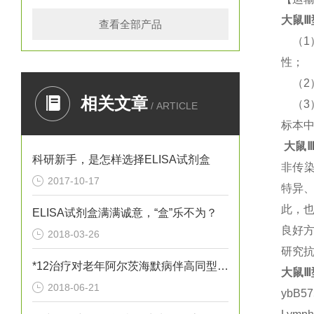
大鼠
Ⅲ
查看全部产品
（
性；
（
相关文章
（
/ ARTICLE
标本
大鼠
Ⅲ
科研新手，是怎样选择ELISA试剂盒
非传
2017-10-17
特异
此，
ELISA试剂盒满满诚意，“盒”乐不为？
良好方
2018-03-26
研究抗
*12治疗对老年阿尔茨海默病伴高同型半胱胺酸血症患者血清炎性因子
大鼠
Ⅲ
2018-06-21
ybB