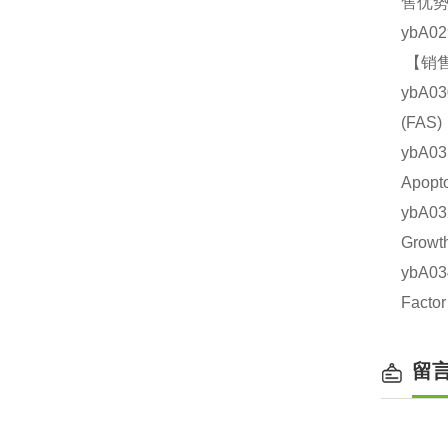
售优势
ybA0
【销售
ybA0
(FA
ybA0
Apop
ybA0
Grow
ybA0
Fact
留