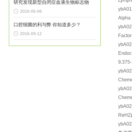
Lymp
研究发现新型自闭症血液生物标志物
ybA0
2016-05-06
Alph
口腔细菌的利与弊 你知道多少？
ybA0
2016-09-12
Fact
ybA
Endo
9.375
ybA
Chem
ybA
Chem
ybA0
ReHZ
ybA0