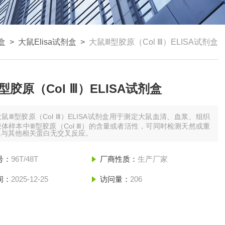
盒
>
大鼠Elisa试剂盒
>
大鼠Ⅲ型胶原（Col Ⅲ）ELISA试剂盒
型胶原（Col Ⅲ）ELISA试剂盒
大鼠Ⅲ型胶原（Col Ⅲ）ELISA试剂盒用于测定大鼠血清、血浆、组织
体样本中Ⅲ型胶原（Col Ⅲ）的含量或者活性，可同时检测天然或重
且与其他相关蛋白无交叉反应。
号：
96T/48T
厂商性质：
生产厂家
间：
2025-12-25
访问量：
206