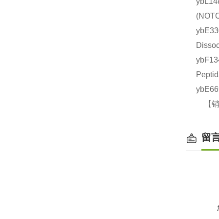
ybL1
(NO
ybE3
Diss
ybF1
Pept
ybE6
【销售
留