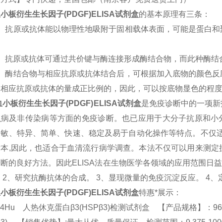
小板衍生生长因子(PDGF)
ELISA
试剂盒
的基本原理有三条：
）抗原或抗体能以物理性地吸附于固相载体表面，可能是蛋白和
）抗原或抗体可通过共价键与酶连接形成酶结合物，而此种酶结
）酶结合物与相应抗原或抗体结合后，可根据加入底物的颜色反
中相应抗原或抗体的量成正比例的，因此，可以按底物显色的程
血小板衍生生长因子(PDGF)
ELISA
试剂盒
是免疫诊断中的一项新
虫病及非传染病等方面的免疫诊断。也已应用于大分子抗原和小
灵敏、特异、简单、快速、稳定及易于自动化操作等特点。不仅适
标本
,
因此，也适合于血清流行病学调查。本法不仅可以用来测定
诊断的良好方法。因此
ELISA
法在生物医学各领域的应用范围日
。
2
、研究抗酶抗体的合成。
3
、显现微量的免疫沉淀反应。
4
、
小板衍生生长因子(PDGF)
ELISA
试剂盒
特惠*展示：
04Hu 人热休克蛋白β3(HSPβ3)检测试剂盒 【产品规格】：96T/48T(两种规格