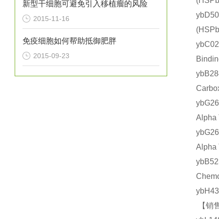
(HS
新型干细胞可避免引入移植瘤的风险
ybD5
2015-11-16
(HS
免疫细胞如何帮助抵御肥胖
ybC0
2015-09-23
Bind
ybB2
Carb
ybG2
Alph
ybG2
Alph
ybB
Chem
ybH4
【销售