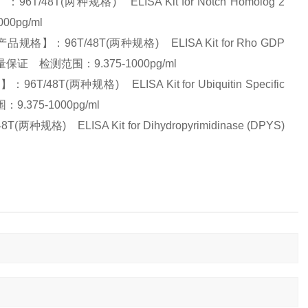
8T(两种规格) ELISA Kit for Notch Homolog 2
00pg/ml
】：96T/48T(两种规格) ELISA Kit for Rho GDP
优、质量保证 检测范围：9.375-1000pg/ml
(两种规格) ELISA Kit for Ubiquitin Specific
9.375-1000pg/ml
 ELISA Kit for Dihydropyrimidinase (DPYS)