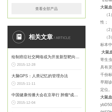
大鼠
血
查看全部产品
（
1
性；
（
2
相关文章
（
3
/ ARTICLE
标本
大鼠
绘制癌症社交网络或为开发新型靶向疗法提供思路
寄生
2015-12-28
具有
千份
大脑GPS：人类记忆的管理办法
早期
2015-11-11
定位
中国健康传播大会在京举行 肿瘤*成为热议焦点
大鼠
血
2015-12-04
ybD5