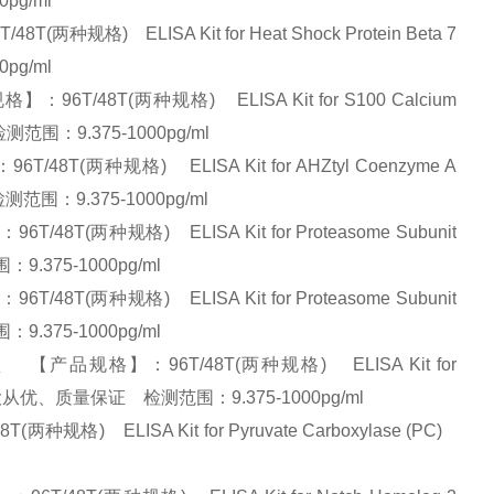
0pg/ml
) ELISA Kit for Heat Shock Protein Beta 7
0pg/ml
T/48T(两种规格) ELISA Kit for S100 Calcium
检测范围：9.375-1000pg/ml
(两种规格) ELISA Kit for AHZtyl Coenzyme A
测范围：9.375-1000pg/ml
(两种规格) ELISA Kit for Proteasome Subunit
9.375-1000pg/ml
(两种规格) ELISA Kit for Proteasome Subunit
9.375-1000pg/ml
【产品规格】：96T/48T(两种规格) ELISA Kit for
势】:量大从优、质量保证 检测范围：9.375-1000pg/ml
 ELISA Kit for Pyruvate Carboxylase (PC)