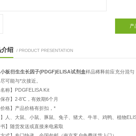
产
品介绍
/ PRODUCT PRESENTATION
小板衍生生长因子(PDGF)
ELISA
试剂盒
样品稀释前应充分混匀
尽可能与*次接近。
文名称】
PDGFELISA Kit
品保存】
2-8
℃，有效期
6
个月
价格】产品价格有折扣，*
属】人、大鼠、小鼠、豚鼠、兔子、猪犬、牛羊、鸡鸭、植物
ELI
明书】随货发送或直接来电索取
输方式】专门快递，全国包邮（南京客户免费送货上门）