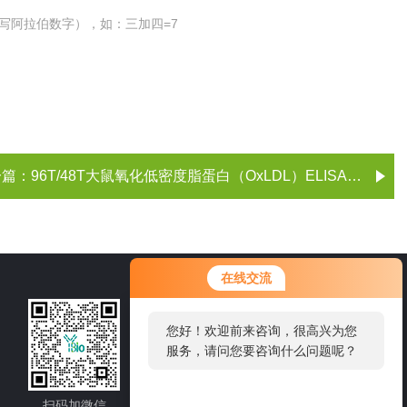
写阿拉伯数字），如：三加四=7
一篇：
96T/48T大鼠氧化低密度脂蛋白（OxLDL）ELISA试剂盒
您好！欢迎前来咨询，很高兴为您
在线交流
服务，请问您要咨询什么问题呢？
021-60514606
您好，看您停留很久了，是否找到
了需求产品，您可以直接在线与我
邮箱：sale1@shybsw.net
联系！
地址：上海市沪闵路6088号龙之梦大厦8
楼806室
扫码加微信