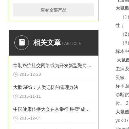
大鼠
酰
查看全部产品
（
1
性；
（
2
相关文章
（
3
/ ARTICLE
标本
大鼠
绘制癌症社交网络或为开发新型靶向疗法提供思路
虫病
2015-12-28
灵敏
标本
,
大脑GPS：人类记忆的管理办法
诊断
2015-11-11
位。
2
中国健康传播大会在京举行 肿瘤*成为热议焦点
大鼠
酰
2015-12-04
ybK0