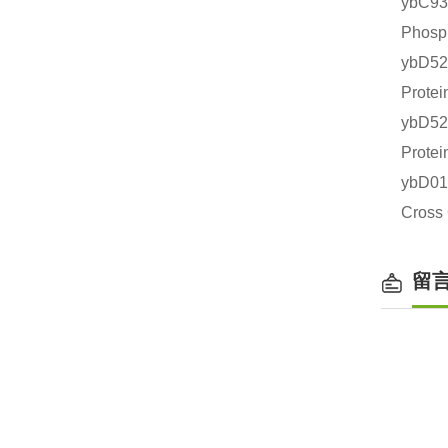
ybC9
Phos
ybD5
Prot
ybD5
Prot
ybD0
Cros
留