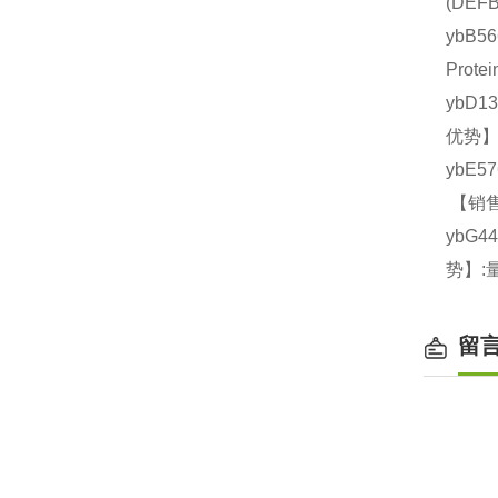
(DE
ybB5
Prot
ybD1
优势】
ybE5
【销售
ybG4
势】:
留