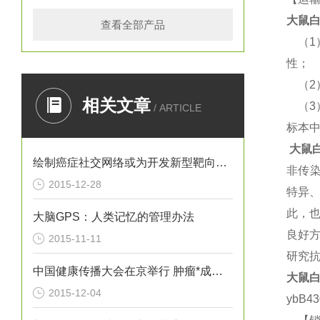
大鼠
白
查看全部产品
（
1
性；
（
2
相关文章
（
3
/ ARTICLE
标本
大鼠
白
绘制癌症社交网络或为开发新型靶向疗法提供思路
非传
2015-12-28
特异
此，
大脑GPS：人类记忆的管理办法
良好
2015-11-11
研究
中国健康传播大会在京举行 肿瘤*成为热议焦点
大鼠
白
2015-12-04
ybB4