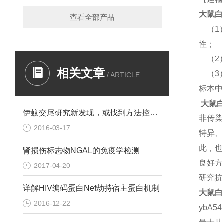
大鼠
白
查看全部产品
（
1
性；
（
2
相关文章
（
3
/ ARTICLE
标本
大鼠
白
伊蚊交尾研究新发现，或找到方法控制寨卡病毒
非传
2016-03-17
特异
此，
肾损伤标志物NGAL的免疫学检测
良好
2017-04-20
研究
详解HIV编码蛋白Nef劫持宿主蛋白机制
大鼠
白
2016-12-22
ybA5