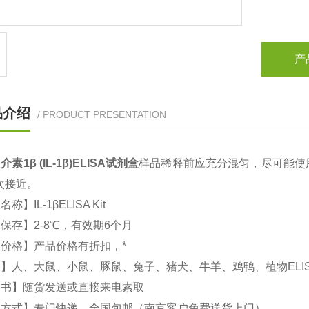
产
品介绍
/ PRODUCT PRESENTATION
介素1β (IL-1β)
ELISA
试剂盒
样品稀释前应充分混匀，尽可能使
次接近。
文名称】
IL-1βELISA Kit
品保存】
2-8
℃，有效期
6
个月
价格】产品价格有折扣，*
属】人、大鼠、小鼠、豚鼠、兔子、猪犬、牛羊、鸡鸭、植物
ELI
明书】随货发送或直接来电索取
输方式】专门快递，全国包邮（南京客户免费送货上门）