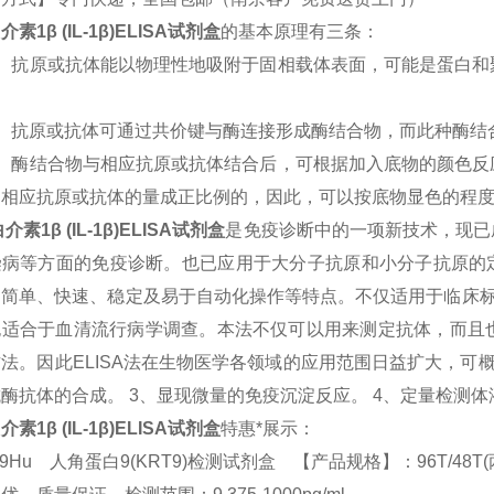
介素1β (IL-1β)
ELISA
试剂盒
的基本原理有三条：
）抗原或抗体能以物理性地吸附于固相载体表面，可能是蛋白和
）抗原或抗体可通过共价键与酶连接形成酶结合物，而此种酶结
）酶结合物与相应抗原或抗体结合后，可根据加入底物的颜色反
中相应抗原或抗体的量成正比例的，因此，可以按底物显色的程
介素1β (IL-1β)
ELISA
试剂盒
是免疫诊断中的一项新技术，现已
染病等方面的免疫诊断。也已应用于大分子抗原和小分子抗原的
、简单、快速、稳定及易于自动化操作等特点。不仅适用于临床标
也适合于血清流行病学调查。本法不仅可以用来测定抗体，而且
方法。因此
ELISA
法在生物医学各领域的应用范围日益扩大，可
抗酶抗体的合成。
3
、显现微量的免疫沉淀反应。
4
、定量检测体
介素1β (IL-1β)
ELISA
试剂盒
特惠*展示：
49Hu 人角蛋白9(KRT9)检测试剂盒 【产品规格】：96T/48T(两种规格)