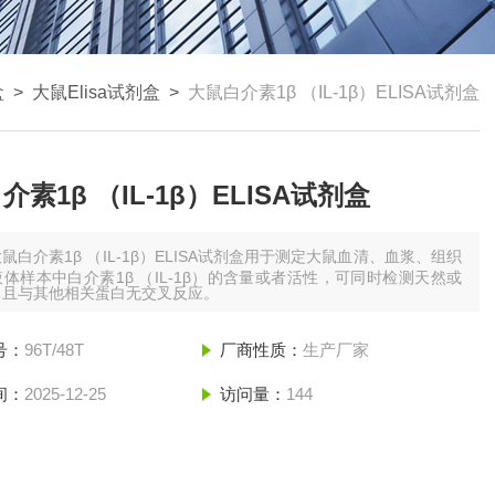
盒
>
大鼠Elisa试剂盒
>
大鼠白介素1β （IL-1β）ELISA试剂盒
介素1β （IL-1β）ELISA试剂盒
鼠白介素1β （IL-1β）ELISA试剂盒用于测定大鼠血清、血浆、组织
体样本中白介素1β （IL-1β）的含量或者活性，可同时检测天然或
，且与其他相关蛋白无交叉反应。
号：
96T/48T
厂商性质：
生产厂家
间：
2025-12-25
访问量：
144