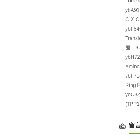
1000
ybA9
C-X-
ybF
Tran
围：9.
ybH7
Amin
ybF7
Ring
ybC8
(TP
留