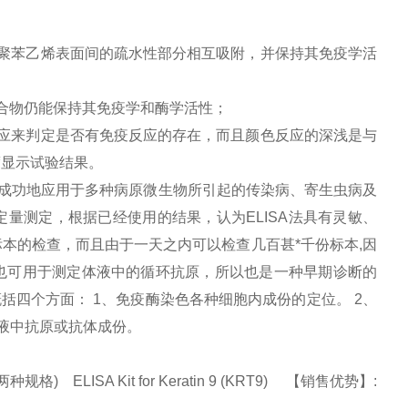
聚苯乙烯表面间的疏水性部分相互吸附，并保持其免疫学活
合物仍能保持其免疫学和酶学活性；
应来判定是否有免疫反应的存在，而且颜色反应的深浅是与
度显示试验结果。
成功地应用于多种病原微生物所引起的传染病、寄生虫病及
定量测定，根据已经使用的结果，认为
ELISA
法具有灵敏、
本的检查，而且由于一天之内可以检查几百甚*千份标本
,
因
也可用于测定体液中的循环抗原，所以也是一种早期诊断的
概括四个方面：
1
、免疫酶染色各种细胞内成份的定位。
2
、
液中抗原或抗体成份。
 ELISA Kit for Keratin 9 (KRT9) 【销售优势】: