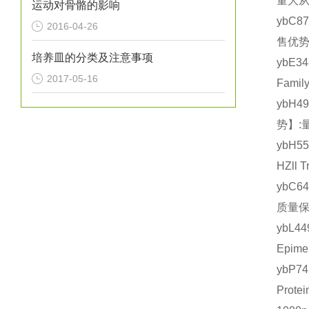
量大从
运动对骨骼的影响
ybC8
2016-04-26
售优势
培养皿的分类及注意事项
ybE3
2017-05-16
Fami
ybH4
势】:
ybH5
HZll
ybC6
质量保
ybL4
Epim
ybP
Prot