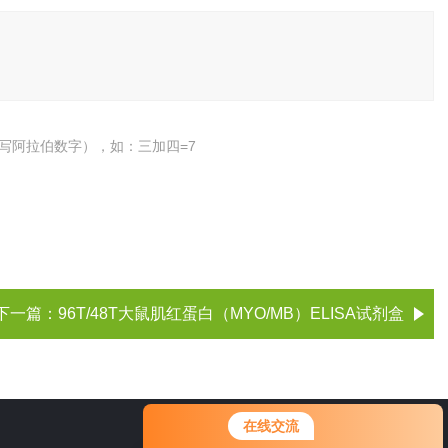
写阿拉伯数字），如：三加四=7
下一篇：
96T/48T大鼠肌红蛋白（MYO/MB）ELISA试剂盒
您好！欢迎前来咨询，很高兴为您
在线交流
服务，请问您要咨询什么问题呢？