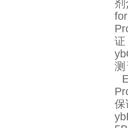
剂
fo
P
证
y
测
EL
P
保
y