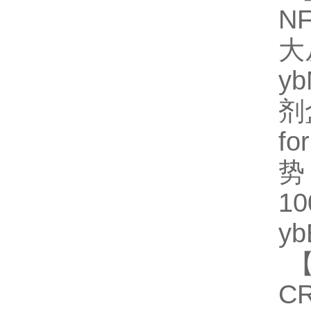
N
大
y
剂
fo
势
1
y
【
C