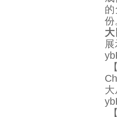
的
份
大
展
y
【
Ch
大
y
【