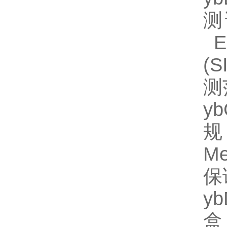
测
EL
(
测
y
规
M
保
y
盒