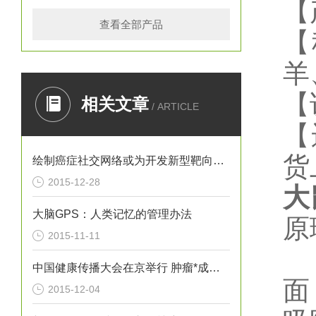
【
查看全部产品
【
羊
【
相关文章
/ ARTICLE
【
货
绘制癌症社交网络或为开发新型靶向疗法提供思路
2015-12-28
大
大脑GPS：人类记忆的管理办法
原
2015-11-11
中国健康传播大会在京举行 肿瘤*成为热议焦点
面
2015-12-04