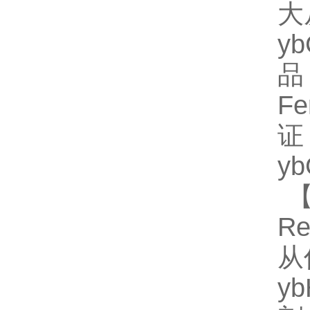
大
y
品
F
证
y
【
Re
从
y