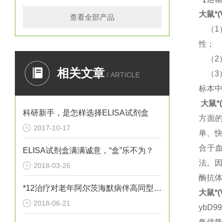
大鼠
*
查看全部产品
（
1
性；
（
2
相关文章
（
3
/ ARTICLE
标本
大鼠
*
科研新手，是怎样选择ELISA试剂盒
方面
2017-10-17
单、
合于
ELISA试剂盒满满诚意，“盒”乐不为？
法。
2018-03-26
酶抗
*12治疗对老年阿尔茨海默病伴高同型半胱胺酸血症患者血清炎性因子
大鼠
*
2018-06-21
ybD9