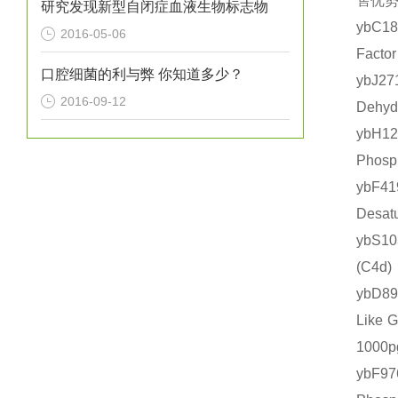
售优势
研究发现新型自闭症血液生物标志物
ybC1
2016-05-06
Fact
口腔细菌的利与弊 你知道多少？
ybJ2
2016-09-12
Dehy
ybH1
Phos
ybF4
Desa
ybS1
(C4
ybD8
Like
1000
ybF9