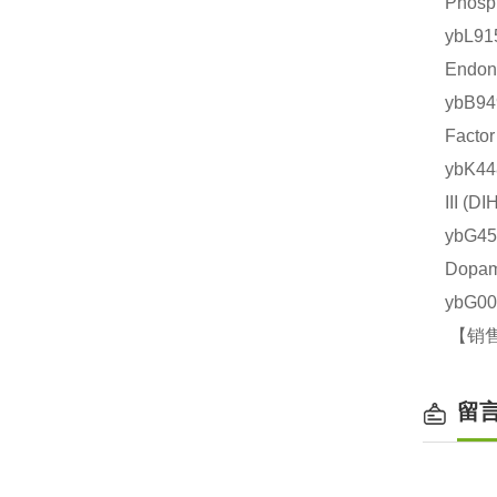
Phos
ybL
Endo
ybB9
Fact
ybK4
III 
ybG
Dopa
ybG0
【销售
留