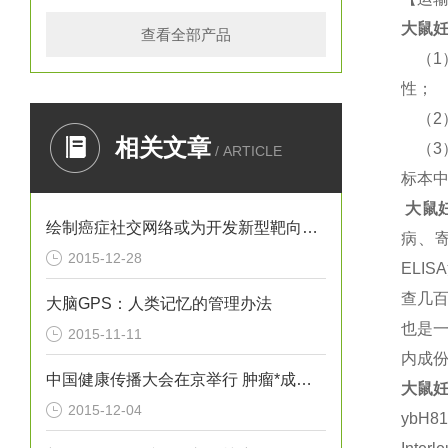
大鼠
妊
查看全部产品
（
1
性；
（
2
相关文章
（
3
/ ARTICLE
标本
大鼠
绘制癌症社交网络或为开发新型靶向疗法提供思路
病、
2015-12-28
ELISA
查几百
大脑GPS：人类记忆的管理办法
也是
2015-11-11
内成
中国健康传播大会在京举行 肿瘤*成为热议焦点
大鼠
妊
2015-12-04
ybH