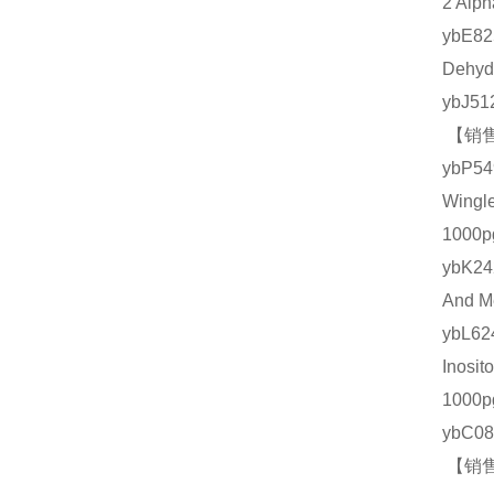
2 Al
ybE8
Dehy
ybJ5
【销售
ybP
Wing
1000
ybK2
And 
ybL6
Inos
1000
ybC0
【销售