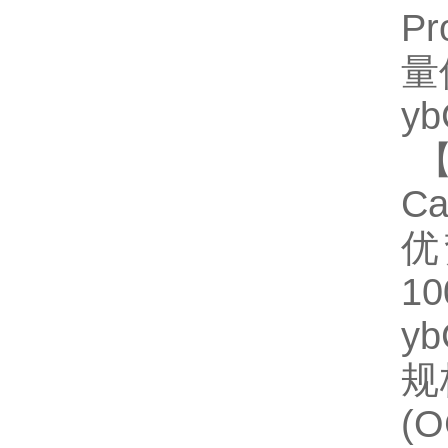
P
量
y
【
Ca
优
1
y
规格
(