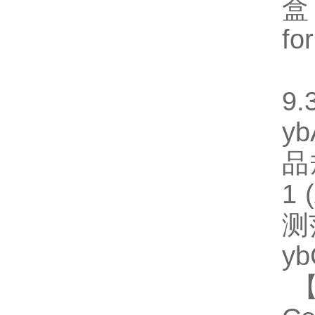
盒
fo
【
9.
y
品规
1
测
y
【