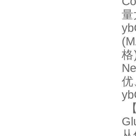
Co
量
y
(
格)
N
优
y
【
G
从