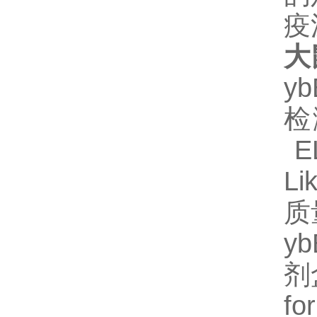
疫
大
y
检
EL
L
质
y
剂
fo