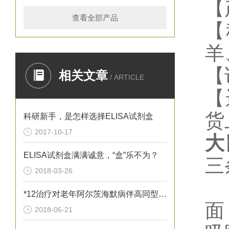
【
查看全部产品
【
羊
【
相关文章
/ ARTICLE
【
货
科研新手，是怎样选择ELISA试剂盒
2017-10-17
大
ELISA试剂盒满满诚意，“盒”乐不为？
三
2018-03-26
*12治疗对老年阿尔茨海默病伴高同型半胱胺酸血症患者血清炎性因子
面
2018-06-21