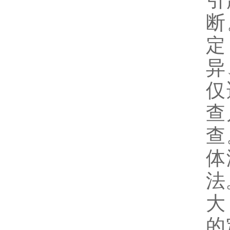
引
断
定
异
仅
查
查
体
法
大
的