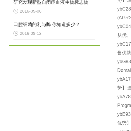
势】:
研究发现新型自闭症血液生物标志物
ybC2
2016-05-06
(AG
口腔细菌的利与弊 你知道多少？
ybC0
2016-09-12
从优、
ybC1
售优势
ybG8
Doma
ybA1
势】:
ybA
Prog
ybE9
优势】