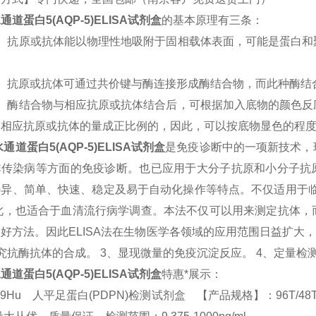
通道蛋白5(AQP-5)
ELISA
试剂盒
的基本原理有三条：
）抗原或抗体能以物理性地吸附于固相载体表面，可能是蛋白和
）抗原或抗体可通过共价键与酶连接形成酶结合物，而此种酶结
）酶结合物与相应抗原或抗体结合后，可根据加入底物的颜色反
中相应抗原或抗体的量成正比例的，因此，可以按底物显色的程
水通道蛋白5(AQP-5)
ELISA
试剂盒
是免疫诊断中的一项新技术，
非传染病等方面的免疫诊断。也已应用于大分子抗原和小分子抗
特异、简单、快速、稳定及易于自动化操作等特点。不仅适用于临
此，也适合于血清流行病学调查。本法不仅可以用来测定抗体，
良好方法。因此
ELISA
法在生物医学各领域的应用范围日益扩大
究抗酶抗体的合成。
3
、显现微量的免疫沉淀反应。
4
、定量检
通道蛋白5(AQP-5)
ELISA
试剂盒
特惠*展示：
19Hu 人平足蛋白(PDPN)检测试剂盒 【产品规格】：96T/48T(两种规格