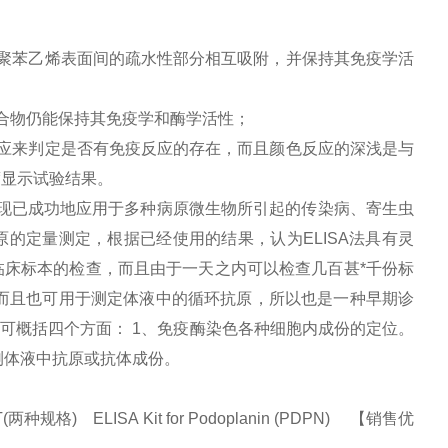
聚苯乙烯表面间的疏水性部分相互吸附，并保持其免疫学活
合物仍能保持其免疫学和酶学活性；
应来判定是否有免疫反应的存在，而且颜色反应的深浅是与
度显示试验结果。
现已成功地应用于多种病原微生物所引起的传染病、寄生虫
原的定量测定，根据已经使用的结果，认为
ELISA
法具有灵
床标本的检查，而且由于一天之内可以检查几百甚*千份标
而且也可用于测定体液中的循环抗原，所以也是一种早期诊
，可概括四个方面：
1
、免疫酶染色各种细胞内成份的定位。
测体液中抗原或抗体成份。
) ELISA Kit for Podoplanin (PDPN) 【销售优