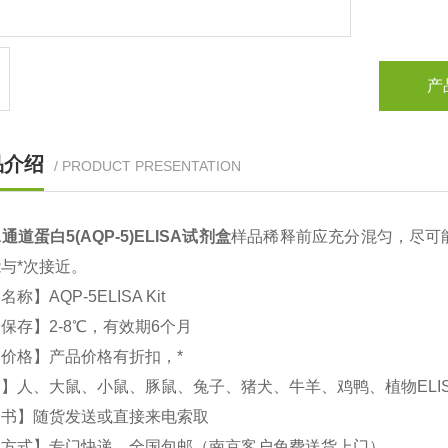
产
品介绍
/ PRODUCT PRESENTATION
通道蛋白5(AQP-5)
ELISA
试剂盒
样品稀释前应充分混匀，尽可
与*次接近。
文名称】
AQP-5ELISA Kit
品保存】
2-8
℃，有效期
6
个月
价格】产品价格有折扣，*
属】人、大鼠、小鼠、豚鼠、兔子、猪犬、牛羊、鸡鸭、植物
ELI
明书】随货发送或直接来电索取
输方式】专门快递，全国包邮（南京客户免费送货上门）