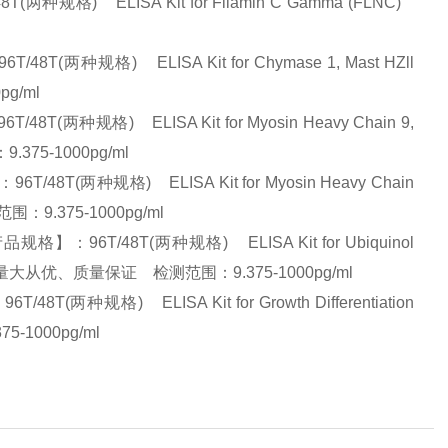
格) ELISA Kit for Filamin C Gamma (FLNC)
种规格) ELISA Kit for Chymase 1, Mast HZll
pg/ml
规格) ELISA Kit for Myosin Heavy Chain 9,
375-1000pg/ml
(两种规格) ELISA Kit for Myosin Heavy Chain
：9.375-1000pg/ml
6T/48T(两种规格) ELISA Kit for Ubiquinol
销售优势】:量大从优、质量保证 检测范围：9.375-1000pg/ml
规格) ELISA Kit for Growth Differentiation
5-1000pg/ml