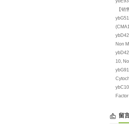
ybE9
【销售
ybG5
(CM
ybD4
Non 
ybD4
10, 
ybG9
Cyto
ybC1
Fact
留