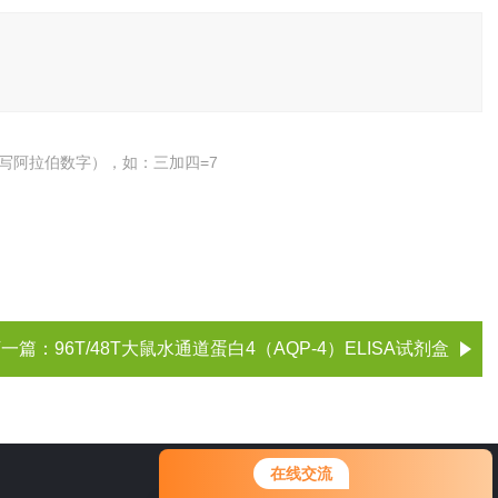
写阿拉伯数字），如：三加四=7
下一篇：
96T/48T大鼠水通道蛋白4（AQP-4）ELISA试剂盒
您好！欢迎前来咨询，很高兴为您
在线交流
服务，请问您要咨询什么问题呢？