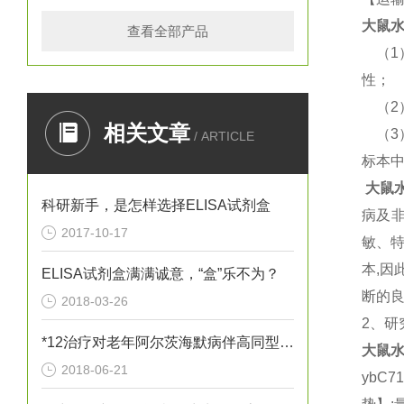
大鼠
水
查看全部产品
（
1
性；
（
2
相关文章
（
3
/ ARTICLE
标本
大鼠
科研新手，是怎样选择ELISA试剂盒
病及
2017-10-17
敏、
本
,
因
ELISA试剂盒满满诚意，“盒”乐不为？
断的
2018-03-26
2
、研
*12治疗对老年阿尔茨海默病伴高同型半胱胺酸血症患者血清炎性因子
大鼠
水
2018-06-21
ybC7