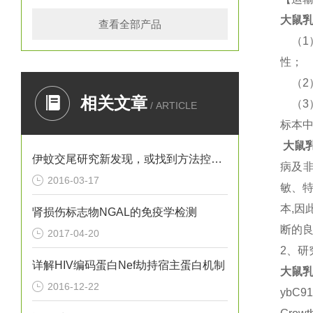
大鼠
乳
查看全部产品
（
1
性；
（
2
相关文章
（
3
/ ARTICLE
标本
大鼠
伊蚊交尾研究新发现，或找到方法控制寨卡病毒
病及
2016-03-17
敏、
本
,
因
肾损伤标志物NGAL的免疫学检测
断的
2017-04-20
2
、研
详解HIV编码蛋白Nef劫持宿主蛋白机制
大鼠
乳
2016-12-22
ybC9