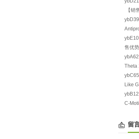
ybD2
【销售
ybD
Anti
ybE1
售优势
ybA6
Thet
ybC6
Like
ybB1
C-Mo
留