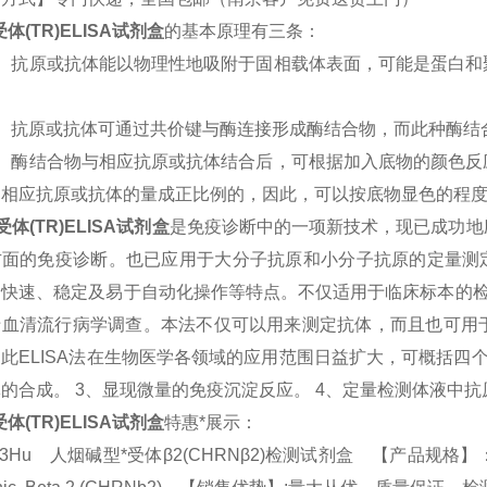
受体(TR)
ELISA
试剂盒
的基本原理有三条：
）抗原或抗体能以物理性地吸附于固相载体表面，可能是蛋白和
）抗原或抗体可通过共价键与酶连接形成酶结合物，而此种酶结
）酶结合物与相应抗原或抗体结合后，可根据加入底物的颜色反
中相应抗原或抗体的量成正比例的，因此，可以按底物显色的程
受体(TR)
ELISA
试剂盒
是免疫诊断中的一项新技术，现已成功地
方面的免疫诊断。也已应用于大分子抗原和小分子抗原的定量测
、快速、稳定及易于自动化操作等特点。不仅适用于临床标本的检
于血清流行病学调查。本法不仅可以用来测定抗体，而且也可用
因此
ELISA
法在生物医学各领域的应用范围日益扩大，可概括四
体的合成。
3
、显现微量的免疫沉淀反应。
4
、定量检测体液中抗
受体(TR)
ELISA
试剂盒
特惠*展示：
13Hu 人烟碱型*受体β2(CHRNβ2)检测试剂盒 【产品规格】：96T/48T(