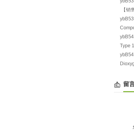
ybB5
【销售
ybB5
Comp
ybB5
Typ
ybB5
Diox
留