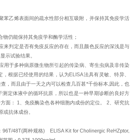
聚苯乙烯表面间的疏水性部分相互吸附，并保持其免疫学活
合物仍能保持其免疫学和酶学活性；
应来判定是否有免疫反应的存在，而且颜色反应的深浅是与
度显示试验结果。
应用于多种病原微生物所引起的传染病、寄生虫病及非传染
定，根据已经使用的结果，认为
ELISA
法具有灵敏、特异、
查，而且由于一天之内可以检查几百甚*千份标本
,
因此，也
于测定体液中的循环抗原，所以也是一种早期诊断的良好方
个方面：
1
、免疫酶染色各种细胞内成份的定位。
2
、研究抗
原或抗体成份。
两种规格) ELISA Kit for Cholinergic ReHZptor,