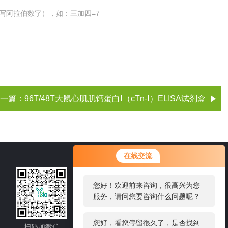
写阿拉伯数字），如：三加四=7
一篇：
96T/48T大鼠心肌肌钙蛋白Ⅰ（cTn-Ⅰ）ELISA试剂盒
您好！欢迎前来咨询，很高兴为您
在线交流
服务，请问您要咨询什么问题呢？
021-60514606
您好，看您停留很久了，是否找到
了需求产品，您可以直接在线与我
邮箱：sale1@shybsw.net
联系！
地址：上海市沪闵路6088号龙之梦大厦8
楼806室
扫码加微信