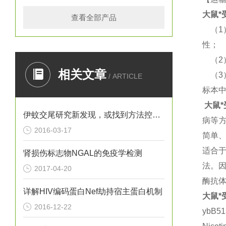
大鼠
*
查看全部产品
（
1
性；
（
2
相关文章
（
3
/ ARTICLE
标本
大鼠
*
伊蚊交尾研究新发现，或找到方法控制寨卡病毒
病等
2016-03-17
简单
适合
肾损伤标志物NGAL的免疫学检测
法。
2017-04-20
酶抗
详解HIV编码蛋白Nef劫持宿主蛋白机制
大鼠
*
2016-12-22
ybB5