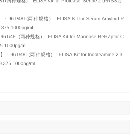
 ELISA Kit for Protease, Serine 2 (PRSS2)
(两种规格) ELISA Kit for Serum Amyloid P
5-1000pg/ml
两种规格) ELISA Kit for Mannose ReHZptor C
1000pg/ml
T(两种规格) ELISA Kit for Indoleamine-2,3-
75-1000pg/ml