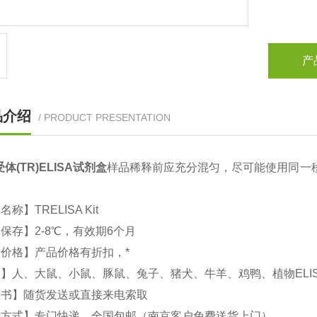
产
品介绍
/ PRODUCT PRESENTATION
受体(TR)
ELISA
试剂盒
样品稀释前应充分混匀，尽可能使用同一
。
文名称】
TRELISA Kit
品保存】
2-8
℃，有效期
6
个月
价格】产品价格有折扣，*
属】人、大鼠、小鼠、豚鼠、兔子、猪犬、牛羊、鸡鸭、植物
ELI
明书】随货发送或直接来电索取
输方式】专门快递，全国包邮（南京客户免费送货上门）