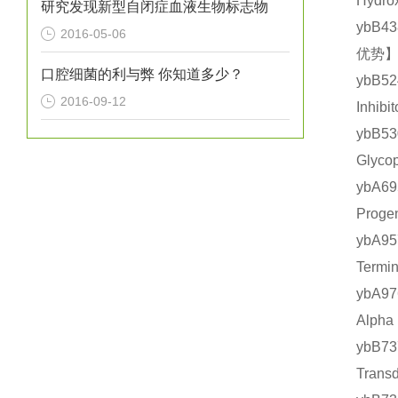
Hydr
研究发现新型自闭症血液生物标志物
ybB4
2016-05-06
优势】
口腔细菌的利与弊 你知道多少？
ybB5
2016-09-12
Inhi
ybB5
Glyc
ybA
Prog
ybA9
Term
ybA9
Alp
ybB
Tran