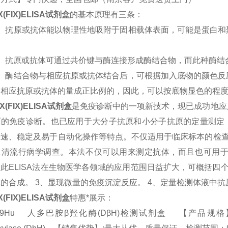
X(FIX)
ELISA
试剂盒
的基本原理有三条：
）抗原或抗体能以物理性地吸附于固相载体表面，可能是蛋白和
）抗原或抗体可通过共价键与酶连接形成酶结合物，而此种酶结
）酶结合物与相应抗原或抗体结合后，可根据加入底物的颜色反
中相应抗原或抗体的量成正比例的，因此，可以按底物显色的程
IX(FIX)
ELISA
试剂盒
是免疫诊断中的一项新技术，现已成功地应
面的免疫诊断。也已应用于大分子抗原和小分子抗原的定量测定
快速、稳定及易于自动化操作等特点。不仅适用于临床标本的检查
血清流行病学调查。本法不仅可以用来测定抗体，而且也可用
因此
ELISA
法在生物医学各领域的应用范围日益扩大，可概括四
体的合成。
3
、显现微量的免疫沉淀反应。
4
、定量检测体液中抗
X(FIX)
ELISA
试剂盒
特惠*展示：
429Hu 人多巴胺β羟化酶(DβH)检测试剂盒 【产品规格】：96T/48