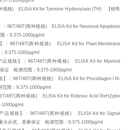
75-1000pg/ml
ISA Kit for Tyrosine Hydroxylase (TH) 【销售
(两种规格) ELISA Kit for Neuronal Apoptosis
围：9.375-1000pg/ml
T(两种规格) ELISA Kit for Plaet Membrane
.375-1000pg/ml
96T/48T(两种规格) ELISA Kit for Myeloid
优、质量保证 检测范围：9.375-1000pg/ml
T(两种规格) ELISA Kit for Procollagen I N-
范围：9.375-1000pg/ml
格) ELISA Kit for Retinoic Acid ReHZptor
1000pg/ml
：96T/48T(两种规格) ELISA Kit for Signal
) 【销售优势】:量大从优、质量保证 检测范围：9.375-1000pg/ml