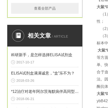
大鼠
*I
查看全部产品
（
1
性；
（
2
相关文章
（
3
/ ARTICLE
标本
大鼠
*
科研新手，是怎样选择ELISA试剂盒
等方
2017-10-17
单、
合于
ELISA试剂盒满满诚意，“盒”乐不为？
法。
2018-03-26
酶抗
*12治疗对老年阿尔茨海默病伴高同型半胱胺酸血症患者血清炎性因子
大鼠
*I
2018-06-21
ybB