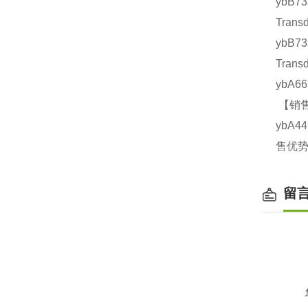
ybB
Tran
ybB
Tran
ybA6
【销售
ybA4
售优势
留