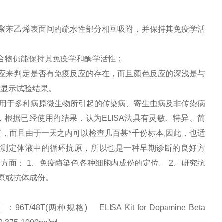
聚苯乙烯表面间的疏水性部分相互吸附，并保持其免疫学活
合物仍能保持其免疫学和酶学活性；
应来判定是否有免疫反应的存在，而且颜色反应的深浅是与
度显示试验结果。
用于多种病原微生物所引起的传染病、寄生虫病及非传染病
，根据已经使用的结果，认为
ELISA
法具有灵敏、特异、简
，而且由于一天之内可以检查几百甚*千份标本
,
因此，也适
于测定体液中的循环抗原，所以也是一种早期诊断的良好方
个方面：
1
、免疫酶染色各种细胞内成份的定位。
2
、研究抗
原或抗体成份。
T(两种规格) ELISA Kit for Dopamine Beta