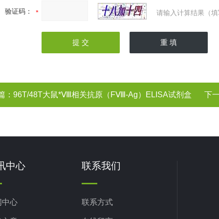
验证码：
请输入计算结果（填
篇：
96T/48T大鼠*Ⅷ相关抗原（FⅧ-Ag）ELISA试剂盒
下
讯中心
联系我们
闻中心
联系方式