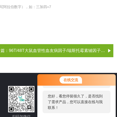
写阿拉伯数字），如：三加四=7
一篇：
96T/48T大鼠血管性血友病因子/瑞斯托霉素辅因子（VWF）ELISA试剂盒
您好！欢迎前来咨询，很高兴为您
在线交流
服务，请问您要咨询什么问题呢？
021-60514606
您好，看您停留很久了，是否找到
了需求产品，您可以直接在线与我
邮箱：sale1@shybsw.net
联系！
地址：上海市沪闵路6088号龙之梦大厦8
楼806室
扫码加微信