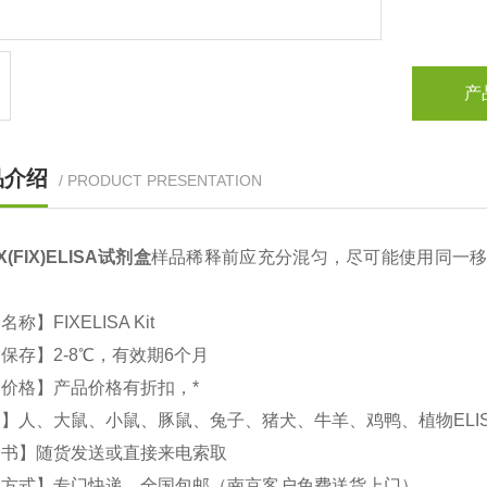
产
品介绍
/ PRODUCT PRESENTATION
X(FIX)
ELISA
试剂盒
样品稀释前应充分混匀，尽可能使用同一移
。
文名称】
FIXELISA Kit
品保存】
2-8
℃，有效期
6
个月
价格】产品价格有折扣，*
属】人、大鼠、小鼠、豚鼠、兔子、猪犬、牛羊、鸡鸭、植物
ELI
明书】随货发送或直接来电索取
输方式】专门快递，全国包邮（南京客户免费送货上门）