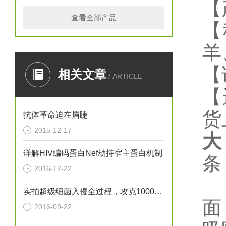
【
查看全部产品
【
羊
【
相关文章
/ ARTICLE
【
货
抗体革命迫在眉睫
2015-12-17
大
详解HIV编码蛋白Nef劫持宿主蛋白机制
条
2016-12-22
实拍超级细菌入侵全过程，攻克1000倍浓度抗生素只需十天
面
2016-09-22