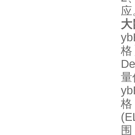
应
大
y
格】
D
量
y
格
(
围