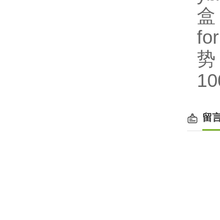
盒
fo
势
1
留