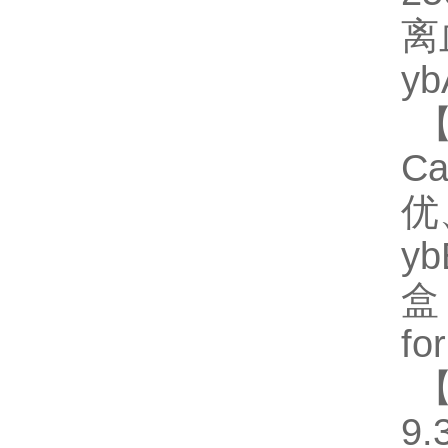
离
y
【
C
优
y
盒
fo
【
9.