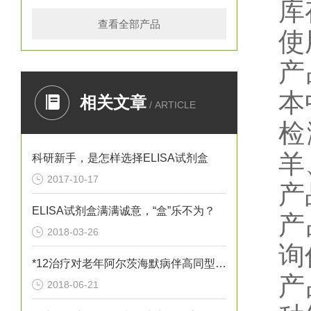
库
查看全部产品
使
产
本
相关文章
/ ARTICLE
检
羊
科研新手，是怎样选择ELISA试剂盒
2017-10-17
产
ELISA试剂盒满满诚意，“盒”乐不为？
产
2018-03-26
询
*12治疗对老年阿尔茨海默病伴高同型半胱胺酸血症患者血清炎性因子
产
2018-06-21