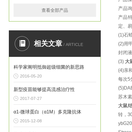
产品
查看全部产品
产品
定、易
(1)
石蜡
相关文章
(2)
用
/ ARTICLE
封闭液
(3)
大
科学家阐明抵御超级细菌的新思路
(4)
亲
2016-05-20
每次5
(5)DA
新型疫苗能够提高流感治疗性
苏木
2017-07-27
大鼠
结
α1-微球蛋白（α1M）多克隆抗体
转，3
2015-12-08
ybG2