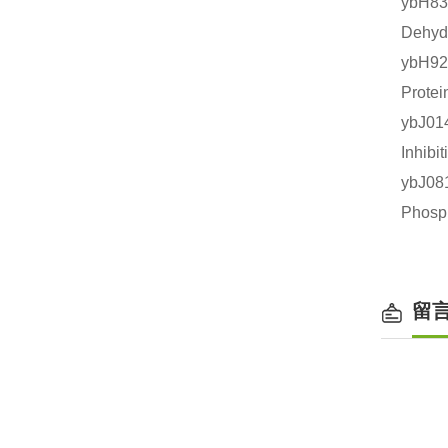
ybH
Dehy
ybH9
Prot
ybJ0
Inhi
ybJ0
Phos
留