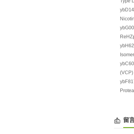
Type
ybD1
Nico
ybG0
ReHZ
ybH6
Isom
ybC6
(VC
ybF8
Prot
留