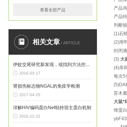
产品
查看全部产品
产品
判断较
(1)
石蜡
相关文章
(2)
用
/ ARTICLE
封闭液
(3)
大
伊蚊交尾研究新发现，或找到方法控制寨卡病毒
(4)
亲
2016-03-17
每次5
(5)DA
肾损伤标志物NGAL的免疫学检测
苏木
2017-04-20
大鼠
*
详解HIV编码蛋白Nef劫持宿主蛋白机制
维蛋
2016-12-22
ybF4