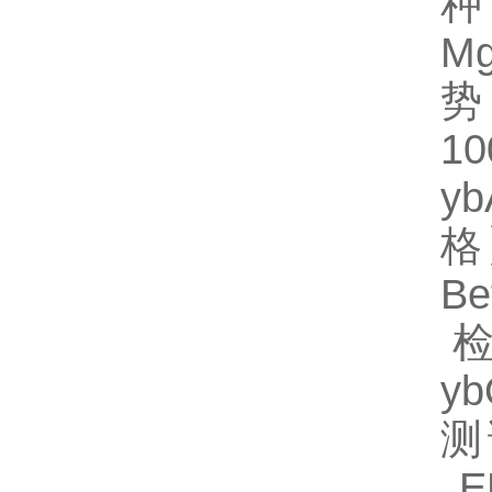
种规
M
势
1
y
格】
B
检
y
测
EL