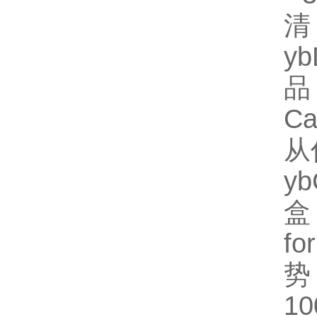
清
y
品
Ca
从
y
盒
fo
势
1