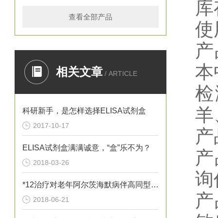
库
查看全部产品
使
产
本
相关文章
/ ARTICLE
检
羊
科研新手，是怎样选择ELISA试剂盒
2017-10-17
产
ELISA试剂盒满满诚意，“盒”乐不为？
产
2018-03-26
询
*12治疗对老年阿尔茨海默病伴高同型半胱胺酸血症患者血清炎性因子
产
2018-06-21