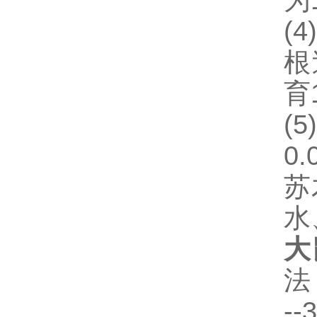
为
(4)
根
育
(5
0
苏
水
大
法
-