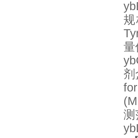
y
规
T
量
y
剂
fo
(
测
y