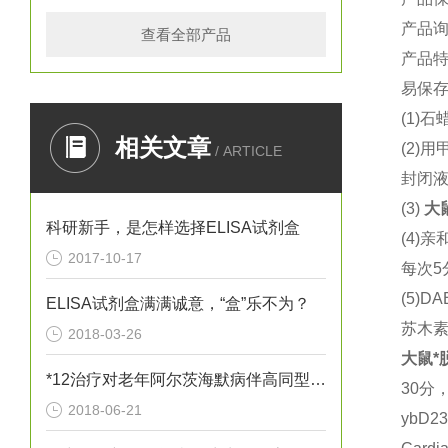
产品
查看全部产品
产品
易保存
(1)
石蜡
相关文章
(2)
用
/ ARTICLE
封闭液
(3)
大
科研新手，是怎样选择ELISA试剂盒
(4)
亲
2017-10-17
每次5
(5)DA
ELISA试剂盒满满诚意，“盒”乐不为？
苏木
2018-03-26
大鼠
*
*12治疗对老年阿尔茨海默病伴高同型半胱胺酸血症患者血清炎性因子
30分
2018-06-21
ybD2