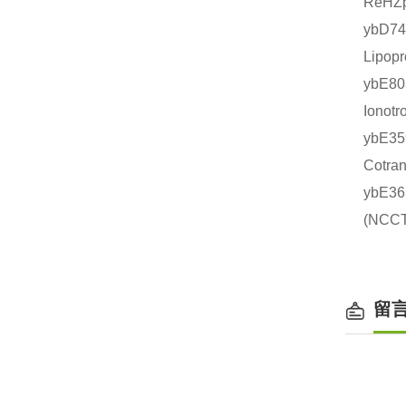
ReHZ
ybD7
Lipo
ybE8
Iono
ybE
Cotr
ybE3
(NC
留