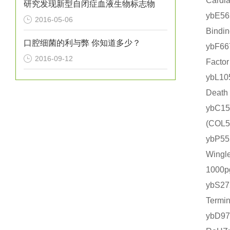
Card
研究发现新型自闭症血液生物标志物
ybE5
2016-05-06
Bind
口腔细菌的利与弊 你知道多少？
ybF6
2016-09-12
Fact
ybL1
Deat
ybC1
(CO
ybP
Wing
1000
ybS2
Term
ybD9