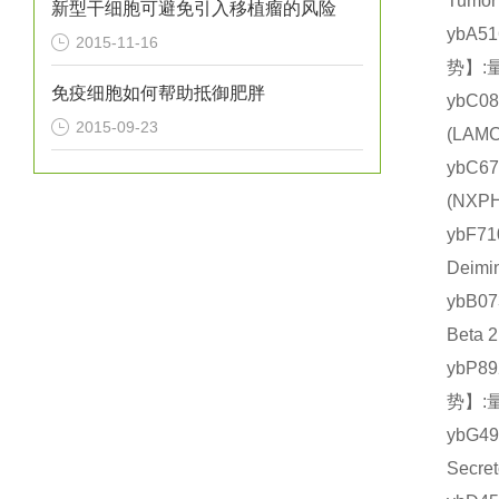
Tumo
新型干细胞可避免引入移植瘤的风险
ybA5
2015-11-16
势】:
免疫细胞如何帮助抵御肥胖
ybC0
2015-09-23
(LA
ybC6
(NX
ybF7
Deim
ybB0
Beta
ybP8
势】:
ybG
Secr