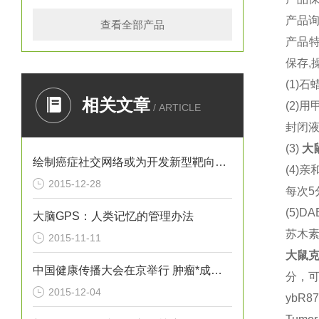
产品
查看全部产品
产品
保存,
(1)
石蜡
相关文章
(2)
用
/ ARTICLE
封闭液
(3)
大
绘制癌症社交网络或为开发新型靶向疗法提供思路
(4)
亲
2015-12-28
每次5
(5)DA
大脑GPS：人类记忆的管理办法
苏木
2015-11-11
大鼠
克
中国健康传播大会在京举行 肿瘤*成为热议焦点
分，
2015-12-04
ybR8