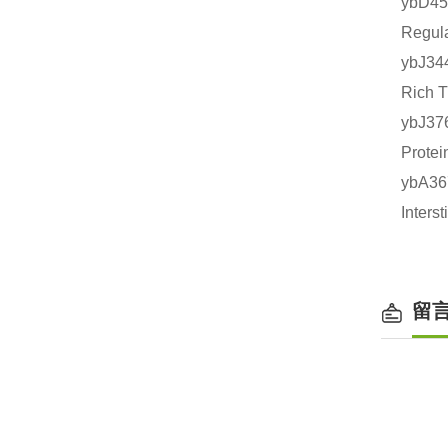
ybD4
Regu
ybJ3
Rich
ybJ3
Prot
ybA3
Inte
留