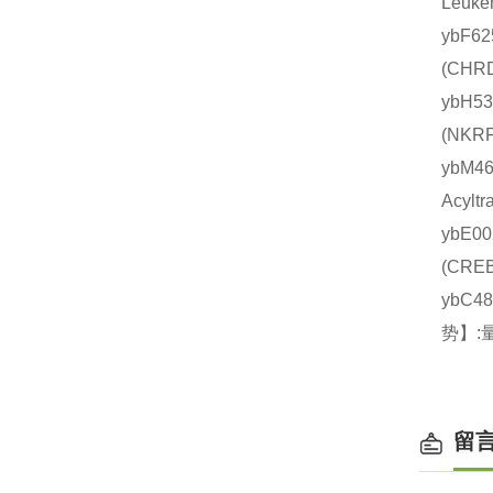
Leuk
ybF6
(CH
ybH5
(NK
ybM4
Acyl
ybE0
(CR
ybC4
势】:
留