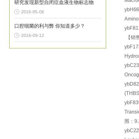
Macr
研究发现新型自闭症血液生物标志物
ybH6
2016-05-06
Amin
口腔细菌的利与弊 你知道多少？
ybF8
2016-09-12
【销售
ybF1
Hydr
ybC2
Onco
ybD8
(TH
ybF
Tran
围：9.
ybC2