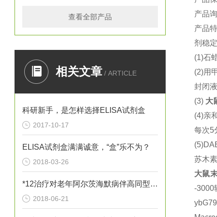
产品
查看全部产品
产品
剂稳定
(1)
石蜡
相关文章
(2)
用
/ ARTICLE
封闭液
(3)
大
科研新手，是怎样选择ELISA试剂盒
(4)
亲
2017-10-17
每次5
(5)DA
ELISA试剂盒满满诚意，“盒”乐不为？
苏木
2018-03-26
大鼠
末
*12治疗对老年阿尔茨海默病伴高同型半胱胺酸血症患者血清炎性因子
-30
2018-06-21
ybG7