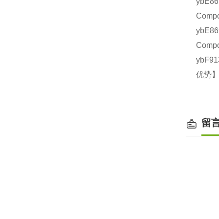
ybE8
Comp
ybE
Comp
ybF9
优势】
留