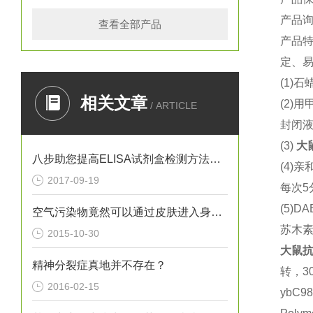
产品
查看全部产品
产品
定、易
(1)
石蜡
相关文章
(2)
用
/ ARTICLE
封闭液
(3)
大
八步助您提高ELISA试剂盒检测方法灵敏度
(4)
亲
2017-09-19
每次5
(5)DA
空气污染物竟然可以通过皮肤进入身体？！
苏木
2015-10-30
大鼠
抗
精神分裂症真地并不存在？
转，3
2016-02-15
ybC9