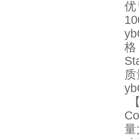
优
1
y
格
S
质
y
【
Co
量