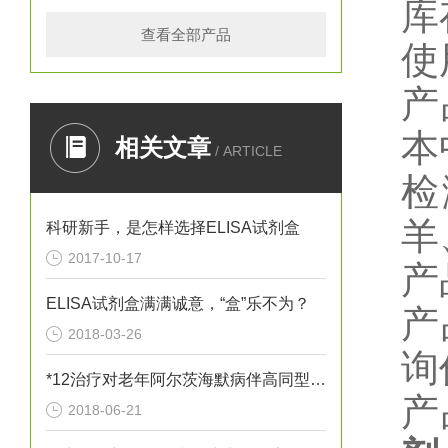
库
查看全部产品
使
产
本
相关文章
/ ARTICLE
检
羊
科研新手，是怎样选择ELISA试剂盒
2017-10-17
产
ELISA试剂盒满满诚意，“盒”乐不为？
产
2018-03-26
询
*12治疗对老年阿尔茨海默病伴高同型半胱胺酸血症患者血清炎性因子
产
2018-06-21