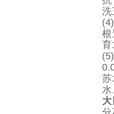
抗
洗
(4)
根
育
(5
0
苏
水
大
分