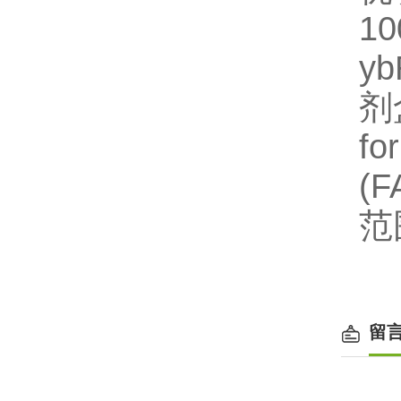
1
y
剂
fo
(
范围
留