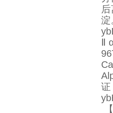
后
淀
y
Ⅱ
9
Ca
A
证
y
【