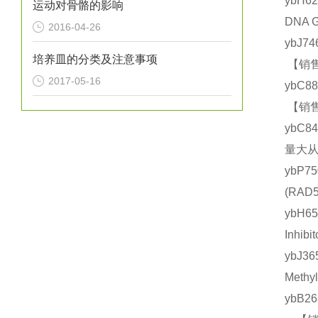
ybH6
运动对骨骼的影响
DNA 
2016-04-26
ybJ7
培养皿的分类及注意事项
【销售
2017-05-16
ybC8
【销售
ybC8
量大从
ybP7
(RA
ybH
Inhi
ybJ3
Meth
ybB2