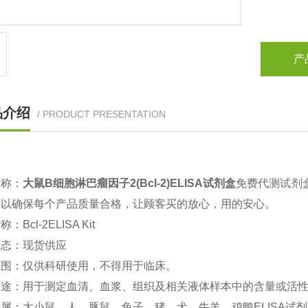
产
品介绍
/ PRODUCT PRESENTATION
名称：
大鼠
B
细胞淋巴瘤因子2(Bcl-2)ELISA试剂盒
免费代测试剂
求以确保每个产品质量合格，让顾客买的放心，用的安心。
名称：
Bcl-2
ELISA Kit
状态：现货供应
范围：仅供科研使用，不得用于临床。
用途：用于测定血清、血浆、组织及相关液体样本中的含量或活
属：大小鼠、人、豚鼠、兔子、猪、犬、牛羊、鸡鸭ELISA试