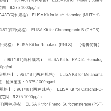
48T(两种规格) ELISA Kit for N-Methylpurine
：9.375-1000pg/ml
种规格) ELISA Kit for MutY Homolog (MUTYH)
格) ELISA Kit for Chromogranin B (CHGB)
 ELISA Kit for Renalase (RNLS) 【销售优势】:
8T(两种规格) ELISA Kit for RAD51 Homolog
0pg/ml
6T/48T(两种规格) ELISA Kit for Melanoma
质量保证 检测范围：9.375-1000pg/ml
/48T(两种规格) ELISA Kit for Catechol-O-
范围：9.375-1000pg/ml
LISA Kit for Phenol Sulfotransferase (PST)