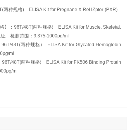
 ELISA Kit for Pregnane X ReHZptor (PXR)
T(两种规格) ELISA Kit for Muscle, Skeletal,
量保证 检测范围：9.375-1000pg/ml
种规格) ELISA Kit for Glycated Hemoglobin
0pg/ml
两种规格) ELISA Kit for FK506 Binding Protein
0pg/ml