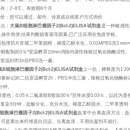
存：2~8℃、有效期6个月
询价：您可以通过、邮件、传真或在线客户方式询价
特点：
大鼠
B
细胞淋巴瘤因子2(Bcl-2)ELISA试剂盒
是一种敏感性
,操作简便,结果判断较客观等因素,已广泛应用在免疫学检。
包埋切片常规二甲苯脱蜡，梯度乙醇水化，0.01MPBS洗3 min
甲醇配制的3％*室温孵育10min消除内源性辣根过氧化物酶活性。
室温封闭1h后PBS洗一遍。
鼠
B
细胞淋巴瘤因子2(Bcl-2)ELISA试剂盒
上一抗，稀释度为1:2
和素标记的二抗室温孵育2h，PBS冲洗三遍，辣根过氧化物酶标
分钟。
B
显色：0.05％二氨基联B胺加30％*至终浓度0.03％，以此为
素复染3分钟，盐酸分化，充分水洗。梯度乙醇脱水、二甲苯透明
细胞淋巴瘤因子2(Bcl-2)ELISA试剂盒
血浆中分离血清方法：血浆与
，可是离出来纤维蛋白沉淀。分离血清，不用抗凝剂不就行。