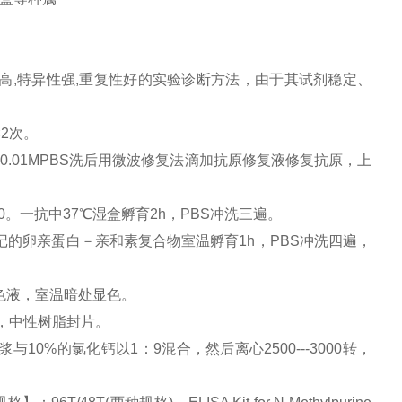
高,特异性强,重复性好的实验诊断方法，由于其试剂稳定、
×2次。
0.01MPBS洗后用微波修复法滴加抗原修复液修复抗原，上
00。一抗中37℃湿盒孵育2h，PBS冲洗三遍。
记的卵亲蛋白－亲和素复合物室温孵育1h，PBS冲洗四遍，
显色液，室温暗处显色。
，中性树脂封片。
10%的氯化钙以1：9混合，然后离心2500---3000转，