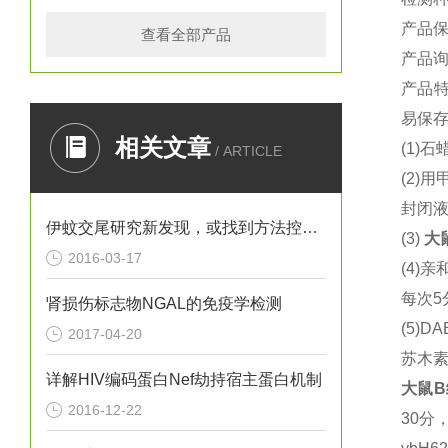
产品保
查看全部产品
产品
产品
易保存
相关文章
(1)
石蜡
/ ARTICLE
(2)
用
封闭液
伊蚊交尾研究新发现，或找到方法控制寨卡病毒
(3)
大
2016-03-17
(4)
亲
每次5
肾损伤标志物NGAL的免疫学检测
(5)DA
2017-04-20
苏木
详解HIV编码蛋白Nef劫持宿主蛋白机制
大鼠
B
2016-12-22
30分