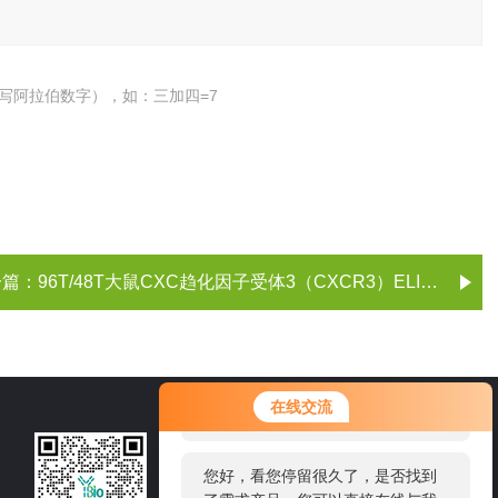
写阿拉伯数字），如：三加四=7
一篇：
96T/48T大鼠CXC趋化因子受体3（CXCR3）ELISA试剂盒
您好！欢迎前来咨询，很高兴为您
在线交流
服务，请问您要咨询什么问题呢？
021-60514606
您好，看您停留很久了，是否找到