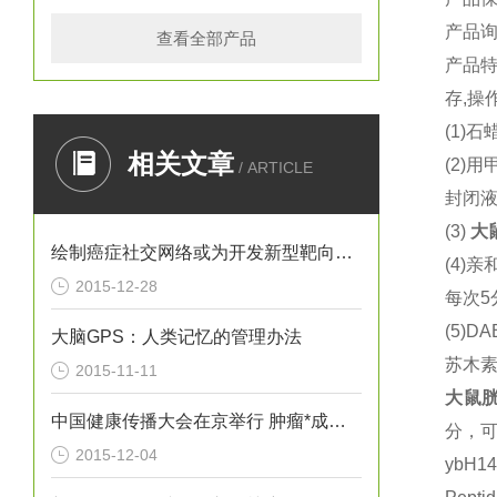
产品
查看全部产品
产品
存,操
(1)
石蜡
相关文章
(2)
用
/ ARTICLE
封闭液
(3)
大
绘制癌症社交网络或为开发新型靶向疗法提供思路
(4)
亲
2015-12-28
每次5
(5)DA
大脑GPS：人类记忆的管理办法
苏木
2015-11-11
大鼠
胱
中国健康传播大会在京举行 肿瘤*成为热议焦点
分，
2015-12-04
ybH1