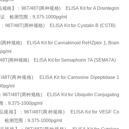
/48T(两种规格) ELISA Kit for A Disintegrin
量保证 检测范围：9.375-1000pg/ml
(两种规格) ELISA Kit for Cystatin B (CSTB)
ISA Kit for Cannabinoid ReHZptor 1, Brain
pg/ml
规格) ELISA Kit for Semaphorin 7A (SEMA7A)
) ELISA Kit for Carnosine Dipeptidase 1
0pg/ml
种规格) ELISA Kit for Ubiquitin Conjugating
.375-1000pg/ml
96T/48T(两种规格) ELISA Kit for VEGF Co
证 检测范围：9.375-1000pg/ml