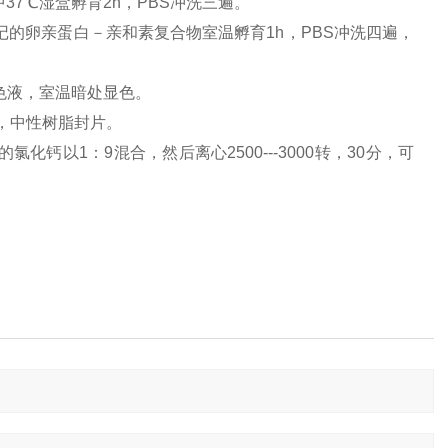
中37℃湿盒孵育2h，PBS冲洗三遍。
记的卵亲蛋白－亲和素复合物室温孵育1h，PBS冲洗四遍，
显色液，室温暗处显色。
，中性树脂封片。
化钙以1：9混合，然后离心2500---3000转，30分，可