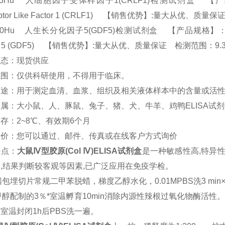
303Hu 人细胞因子受体样因子1(CRLF1)检测试剂盒 【产品规格】：9
ptor Like Factor 1 (CRLF1) 【销售优势】:量大从优、质量保
10Hu 人生长分化因子5(GDF5)检测试剂盒 【产品规格】：96T/48T(两种
or 5 (GDF5) 【销售优势】:量大从优、质量保证 检测范围：9.37
状态：现货供应
范围：仅供科研使用，不得用于临床。
用途：用于测定血清、血浆、组织及相关液体样本中的含量或活
属：大小鼠、人、豚鼠、兔子、猪、犬、牛羊、鸡鸭ELISA试
存：2~8℃、有效期6个月
询价：您可以通过、邮件、传真或在线客户方式询价
特点：
大鼠
Ⅳ型胶原(Col Ⅳ)ELISA试剂盒
是一种敏感性高,特异
,结果判断较客观等因素,已广泛应用在免疫学检。
包埋切片常规二甲苯脱蜡，梯度乙醇水化，0.01MPBS洗3 min
甲醇配制的3％*室温孵育10min消除内源性辣根过氧化物酶活性。
室温封闭1h后PBS洗一遍。