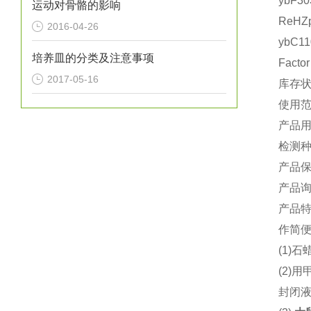
ybF
运动对骨骼的影响
ReHZ
2016-04-26
ybC1
培养皿的分类及注意事项
Fact
2017-05-16
库存
使用
产品
检测种
产品保
产品
产品
作简便
(1)
石蜡
(2)
用
封闭液