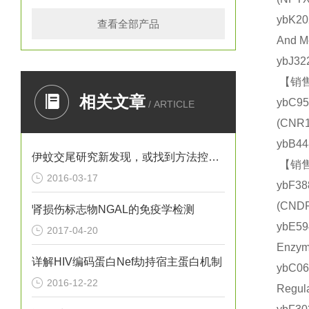
ybK2
查看全部产品
And 
ybJ3
【销售
相关文章
ybC9
/ ARTICLE
(CN
ybB4
伊蚊交尾研究新发现，或找到方法控制寨卡病毒
【销售
2016-03-17
ybF3
(CN
肾损伤标志物NGAL的免疫学检测
ybE5
2017-04-20
Enz
详解HIV编码蛋白Nef劫持宿主蛋白机制
ybC
2016-12-22
Regu