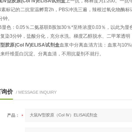
鼠
Ⅳ型胶原(Col Ⅳ)ELISA试剂盒
上一抗，稀释度为1:200。一抗
和素标记的二抗室温孵育2h，PBS冲洗三遍，辣根过氧化物酶标
分钟。
B
显色：0.05％二氨基联B胺加30％*至终浓度0.03％，以此为
素复染3分钟，盐酸分化，充分水洗。梯度乙醇脱水、二甲苯透明
型胶原(Col Ⅳ)ELISA试剂盒
血浆中分离血清方法：血浆与10%的氯
出来纤维蛋白沉淀。分离血清，不用抗凝剂不就行。
言询价
/ MESSAGE INQUIRY
产品：