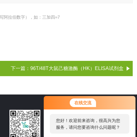
写阿拉伯数字），如：三加四=7
下一篇：
96T/48T大鼠己糖激酶（HK）ELISA试剂盒
您好！欢迎前来咨询，很高兴为您
在线交流
服务，请问您要咨询什么问题呢？
021-60514606
您好，看您停留很久了，是否找到
了需求产品，您可以直接在线与我
邮箱：sale1@shybsw.net
联系！
地址：上海市沪闵路6088号龙之梦大厦8