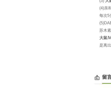
(3)
大
(4)
亲
每次5
(5)DA
苏木
大鼠
Ⅳ
是离
留