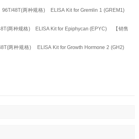
8T(两种规格) ELISA Kit for Gremlin 1 (GREM1)
规格) ELISA Kit for Epiphycan (EPYC) 【销售
) ELISA Kit for Growth Hormone 2 (GH2)