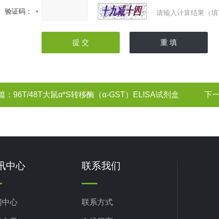
验证码：
请输入计算结果（填
篇：
96T/48T大鼠α*S转移酶（α-GST）ELISA试剂盒
下
讯中心
联系我们
闻中心
联系方式