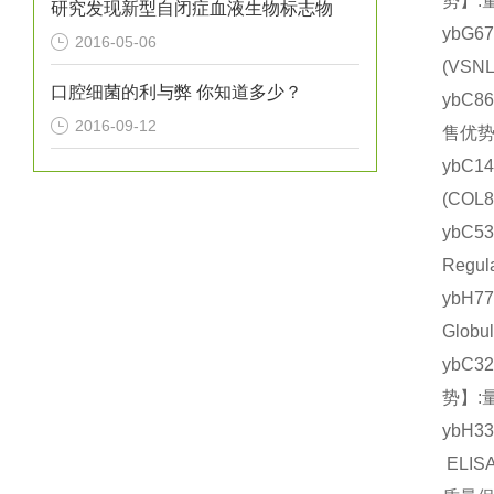
势】:
研究发现新型自闭症血液生物标志物
ybG6
2016-05-06
(VS
口腔细菌的利与弊 你知道多少？
ybC8
2016-09-12
售优势
ybC1
(CO
ybC
Regu
ybH7
Glob
ybC3
势】:
ybH
ELISA