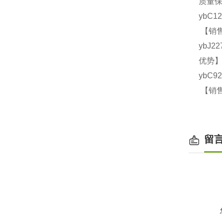
质量保
ybC1
【销售
ybJ2
优势】
ybC9
【销售
留