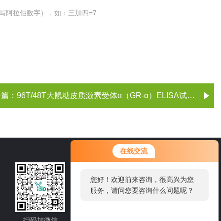
写阿拉伯数字），如：三加四=7
一篇：
96T/48T大鼠糖皮质激素受体α（GR-α）ELISA试剂盒
在线交流
021-60514606
您好！欢迎前来咨询，很高兴为您
服务，请问您要咨询什么问题呢？
邮箱：sale1@shybsw.net
地址：上海市沪闵路6088号龙之梦大厦8
楼806室
扫码加微信