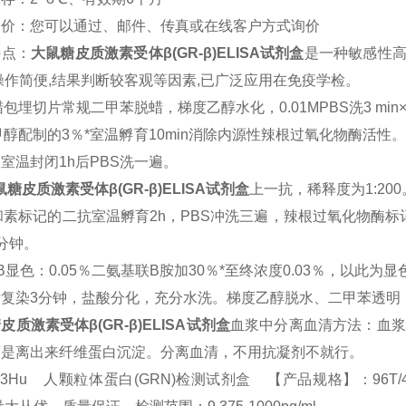
询价：您可以通过、邮件、传真或在线客户方式询价
特点：
大鼠
糖皮质激素受体β(GR-β)ELISA试剂盒
是一种敏感性高
操作简便,结果判断较客观等因素,已广泛应用在免疫学检。
包埋切片常规二甲苯脱蜡，梯度乙醇水化，0.01MPBS洗3 min
甲醇配制的3％*室温孵育10min消除内源性辣根过氧化物酶活性。
室温封闭1h后PBS洗一遍。
鼠
糖皮质激素受体β(GR-β)ELISA试剂盒
上一抗，稀释度为1:20
和素标记的二抗室温孵育2h，PBS冲洗三遍，辣根过氧化物酶标
分钟。
B
显色：0.05％二氨基联B胺加30％*至终浓度0.03％，以此为
素复染3分钟，盐酸分化，充分水洗。梯度乙醇脱水、二甲苯透明
皮质激素受体β(GR-β)ELISA试剂盒
血浆中分离血清方法：血浆与1
可是离出来纤维蛋白沉淀。分离血清，不用抗凝剂不就行。
13Hu 人颗粒体蛋白(GRN)检测试剂盒 【产品规格】：96T/48T(两种