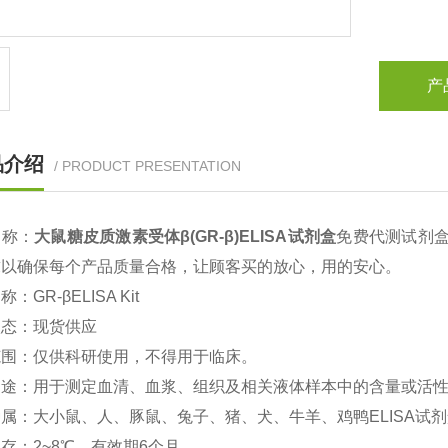
产
品介绍
/ PRODUCT PRESENTATION
名称：
大鼠
糖皮质激素受体β(GR-β)ELISA试剂盒
免费代测试剂盒
求以确保每个产品质量合格，让顾客买的放心，用的安心。
名称：
GR-β
ELISA Kit
状态：现货供应
范围：仅供科研使用，不得用于临床。
用途：用于测定血清、血浆、组织及相关液体样本中的含量或活
属：大小鼠、人、豚鼠、兔子、猪、犬、牛羊、鸡鸭ELISA试
存：2~8℃、有效期6个月