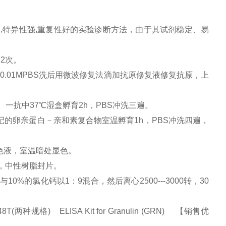
,特异性强,重复性好的实验诊断方法，由于其试剂稳定、易
×2次。
0.01MPBS洗后用微波修复法滴加抗原修复液修复抗原，上
0。一抗中37℃湿盒孵育2h，PBS冲洗三遍。
记的卵亲蛋白－亲和素复合物室温孵育1h，PBS冲洗四遍，
显色液，室温暗处显色。
，中性树脂封片。
0%的氯化钙以1：9混合，然后离心2500---3000转，30
规格) ELISA Kit for Granulin (GRN) 【销售优