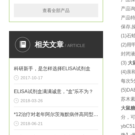
产品
查看全部产品
产品
保存,
(1)
石蜡
相关文章
(2)
用
/ ARTICLE
封闭液
(3)
大
科研新手，是怎样选择ELISA试剂盒
(4)
亲
2017-10-17
每次5
(5)DA
ELISA试剂盒满满诚意，“盒”乐不为？
苏木
2018-03-26
大鼠
糖
*12治疗对老年阿尔茨海默病伴高同型半胱胺酸血症患者血清炎性因子
分，
2018-06-21
ybC5