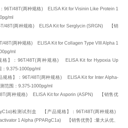
种规格) ELISA Kit for Visinin Like Protein 1
0pg/ml
种规格) ELISA Kit for Serglycin (SRGN) 【销
) ELISA Kit for Collagen Type VIII Alpha 1
0pg/ml
/48T(两种规格) ELISA Kit for Hypoxia Up
.375-1000pg/ml
T/48T(两种规格) ELISA Kit for Inter Alpha-
检测范围：9.375-1000pg/ml
规格) ELISA Kit for Asporin (ASPN) 【销售优
γC1α)检测试剂盒 【产品规格】：96T/48T(两种规格)
Gamma Coactivator 1 Alpha (PPARgC1a) 【销售优势】:量大从优、