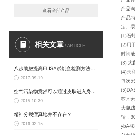
产品
查看全部产品
产品
定、易
(1)
石蜡
相关文章
(2)
用
/ ARTICLE
封闭液
(3)
大
八步助您提高ELISA试剂盒检测方法灵敏度
(4)
亲
2017-09-19
每次5
(5)DA
空气污染物竟然可以通过皮肤进入身体？！
苏木
2015-10-30
大鼠
戊
精神分裂症真地并不存在？
转，3
2016-02-15
ybA4