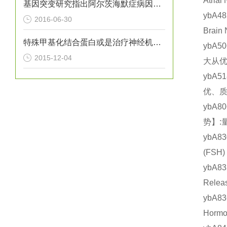
Atri
基因突变研究指出阿尔茨海默症病因新方向
ybA4
2016-06-30
Brai
特殊甲基化结合蛋白或是治疗神经机能障碍的关键
ybA5
2015-12-04
大从优
ybA5
优、质
ybA8
势】:
ybA8
(FS
ybA8
Rele
ybA8
Hor