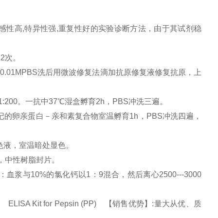
感性高,特异性强,重复性好的实验诊断方法，由于其试剂稳
×2次。
0.01MPBS洗后用微波修复法滴加抗原修复液修复抗原，上
:200。一抗中37℃湿盒孵育2h，PBS冲洗三遍。
记的卵亲蛋白－亲和素复合物室温孵育1h，PBS冲洗四遍，
显色液，室温暗处显色。
，中性树脂封片。
浆与10%的氯化钙以1：9混合，然后离心2500---3000
。
ISA Kit for Pepsin (PP) 【销售优势】:量大从优、质