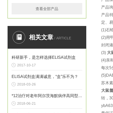
产品
查看全部产品
产品
定、易
(1)
石蜡
相关文章
(2)
用
/ ARTICLE
封闭液
(3)
大
科研新手，是怎样选择ELISA试剂盒
(4)
亲
2017-10-17
每次5
(5)DA
ELISA试剂盒满满诚意，“盒”乐不为？
苏木
2018-03-26
大鼠
髓
*12治疗对老年阿尔茨海默病伴高同型半胱胺酸血症患者血清炎性因子
转，3
2018-06-21
ybA6