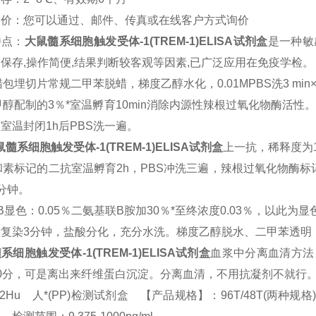
询价：您可以通过、邮件、传真或在线客户方式询价
特点：
大鼠
髓系细胞触发受体-1(TREM-1)ELISA试剂盒
是一种敏
保存,操作简便,结果判断较客观等因素,已广泛应用在免疫学检。
包埋切片常规二甲苯脱蜡，梯度乙醇水化，0.01MPBS洗3 min
甲醇配制的3％*室温孵育10min消除内源性辣根过氧化物酶活性。
室温封闭1h后PBS洗一遍。
鼠
髓系细胞触发受体-1(TREM-1)ELISA试剂盒
上一抗，稀释度为1
和素标记的二抗室温孵育2h，PBS冲洗三遍，辣根过氧化物酶标
分钟。
B
显色：0.05％二氨基联B胺加30％*至终浓度0.03％，以此为
素复染3分钟，盐酸分化，充分水洗。梯度乙醇脱水、二甲苯透明
系细胞触发受体-1(TREM-1)ELISA试剂盒
血浆中分离血清方法：血
0分，可是离出来纤维蛋白沉淀。分离血清，不用抗凝剂不就行
32Hu 人*(PP)检测试剂盒 【产品规格】：96T/48T(两种规格) EL