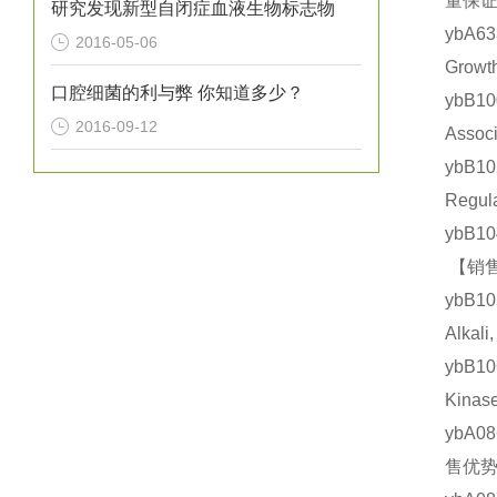
量保证 
研究发现新型自闭症血液生物标志物
ybA6
2016-05-06
Grow
口腔细菌的利与弊 你知道多少？
ybB
2016-09-12
Asso
ybB1
Regu
ybB1
【销售
ybB1
Alka
ybB1
Kin
ybA0
售优势