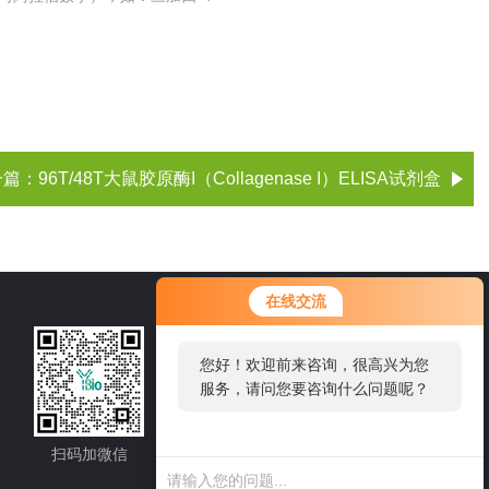
一篇：
96T/48T大鼠胶原酶I（Collagenase I）ELISA试剂盒
您好！欢迎前来咨询，很高兴为您
在线交流
服务，请问您要咨询什么问题呢？
021-60514606
您好，看您停留很久了，是否找到
了需求产品，您可以直接在线与我
邮箱：sale1@shybsw.net
联系！
地址：上海市沪闵路6088号龙之梦大厦8
楼806室
扫码加微信