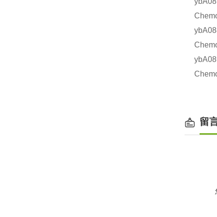
ybA
Chem
ybA
Chem
ybA
Chem
留