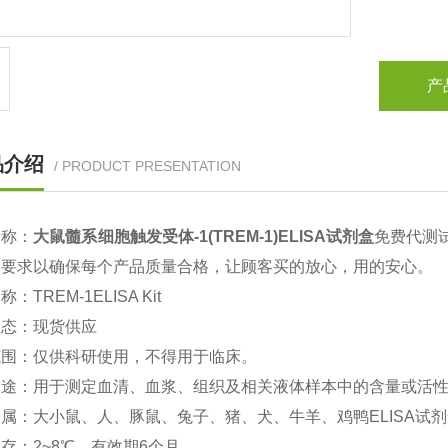
产
品介绍
/ PRODUCT PRESENTATION
名称：
大鼠
髓系细胞触发受体-1(TREM-1)ELISA试剂盒
免费代测
格要求以确保每个产品质量合格，让顾客买的放心，用的安心。
名称：
TREM-1
ELISA Kit
状态：现货供应
范围：仅供科研使用，不得用于临床。
用途：用于测定血清、血浆、组织及相关液体样本中的含量或活
属：大小鼠、人、豚鼠、兔子、猪、犬、牛羊、鸡鸭ELISA试
存：2~8℃、有效期6个月