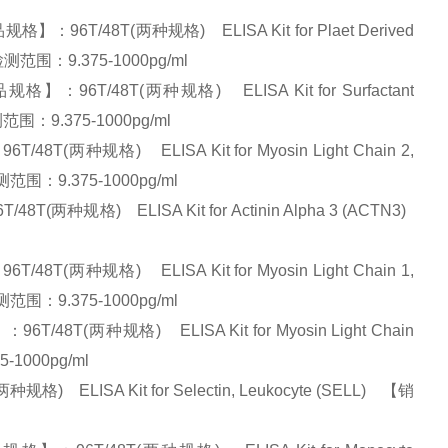
/48T(两种规格) ELISA Kit for Plaet Derived
测范围：9.375-1000pg/ml
T/48T(两种规格) ELISA Kit for Surfactant
范围：9.375-1000pg/ml
规格) ELISA Kit for Myosin Light Chain 2,
测范围：9.375-1000pg/ml
规格) ELISA Kit for Actinin Alpha 3 (ACTN3)
规格) ELISA Kit for Myosin Light Chain 1,
测范围：9.375-1000pg/ml
两种规格) ELISA Kit for Myosin Light Chain
1000pg/ml
ISA Kit for Selectin, Leukocyte (SELL) 【销