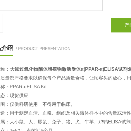
产
品介绍
/ PRODUCT PRESENTATION
名称：
大鼠
过氧化物酶体增殖物激活受体α(PPAR-α)ELISA试剂
的质量都严格要求以确保每个产品质量合格，让顾客买的放心，
名称：
PPAR-α
ELISA Kit
状态：现货供应
范围：仅供科研使用，不得用于临床。
用途：用于测定血清、血浆、组织及相关液体样本中的含量或活
属：大小鼠、人、豚鼠、兔子、猪、犬、牛羊、鸡鸭ELISA试
存：2~8℃、有效期6个月