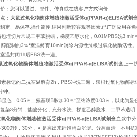
询价：您可以通过、邮件、传真或在线客户方式询价
特点：
大鼠
过氧化物酶体增殖物激活受体α(PPAR-α)ELISA试剂
稳定、易保存,操作简便,结果判断较客观等因素,已广泛应用在
包埋切片常规二甲苯脱蜡，梯度乙醇水化，0.01MPBS洗3 min
甲醇配制的3％*室温孵育10min消除内源性辣根过氧化物酶活性。
室温封闭1h后PBS洗一遍。
鼠
过氧化物酶体增殖物激活受体α(PPAR-α)ELISA试剂盒
上一抗
和素标记的二抗室温孵育2h，PBS冲洗三遍，辣根过氧化物酶标
分钟。
B
显色：0.05％二氨基联B胺加30％*至终浓度0.03％，以此为
素复染3分钟，盐酸分化，充分水洗。梯度乙醇脱水、二甲苯透明
氧化物酶体增殖物激活受体α(PPAR-α)ELISA试剂盒
血浆中分
0---3000转，30分，可是离出来纤维蛋白沉淀。分离血清，不用