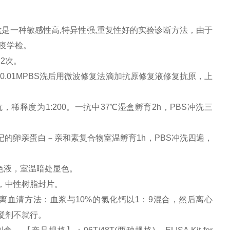
盒
是一种敏感性高,特异性强,重复性好的实验诊断方法，由于
免疫学检。
×2次。
0.01MPBS洗后用微波修复法滴加抗原修复液修复抗原，上
，稀释度为1:200。一抗中37℃湿盒孵育2h，PBS冲洗三
记的卵亲蛋白－亲和素复合物室温孵育1h，PBS冲洗四遍，
显色液，室温暗处显色。
，中性树脂封片。
离血清方法：血浆与10%的氯化钙以1：9混合，然后离心
抗凝剂不就行。