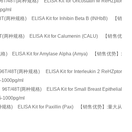
规格) ELISA Kit for Oncostatin M ReHZptor
pg/ml
) ELISA Kit for Inhibin Beta B (INHbB) 【销
格) ELISA Kit for Calumenin (CALU) 【销售优
ISA Kit for Amylase Alpha (Amya) 【销售优势】:
规格) ELISA Kit for Interleukin 2 ReHZptor
1000pg/ml
规格) ELISA Kit for Small Breast Epithelial
1000pg/ml
ELISA Kit for Paxillin (Pax) 【销售优势】:量大从