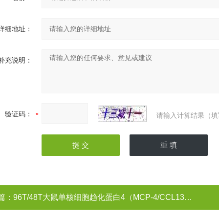
详细地址：
补充说明：
验证码：
请输入计算结果（填
篇：
96T/48T大鼠单核细胞趋化蛋白4（MCP-4/CCL13）ELISA试剂盒