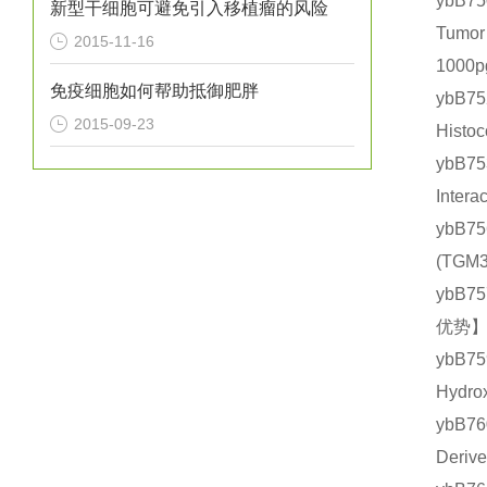
ybB
新型干细胞可避免引入移植瘤的风险
Tumo
2015-11-16
1000
免疫细胞如何帮助抵御肥胖
ybB
2015-09-23
Hist
ybB7
Inte
ybB7
(TG
ybB7
优势】
ybB
Hydr
ybB7
Deri