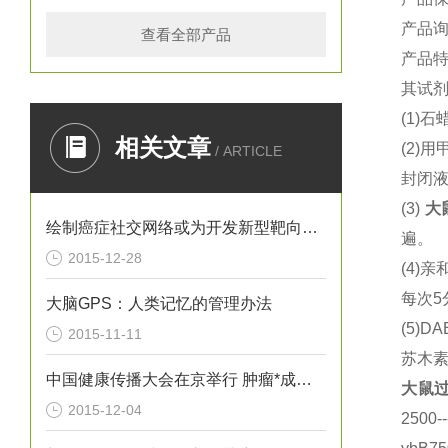
产品
查看全部产品
产品
其试剂
(1)
石蜡
相关文章
(2)
用
/ ARTICLE
封闭液
(3)
大
绘制癌症社交网络或为开发新型靶向疗法提供思路
遍。
2015-12-28
(4)
亲
每次5
大脑GPS：人类记忆的管理办法
(5)DA
2015-11-11
苏木
中国健康传播大会在京举行 肿瘤*成为热议焦点
大鼠
过
2015-12-04
250