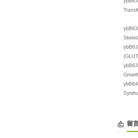
ybB6
Tran
ybB6
Skel
ybB6
(GL
ybB6
Grow
ybB6
Synt
留