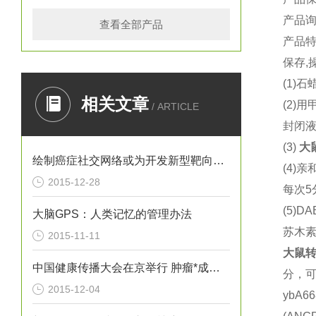
产品
查看全部产品
产品
保存,
(1)
石蜡
相关文章
(2)
用
/ ARTICLE
封闭液
(3)
大
绘制癌症社交网络或为开发新型靶向疗法提供思路
(4)
亲
2015-12-28
每次5
(5)DA
大脑GPS：人类记忆的管理办法
苏木
2015-11-11
大鼠
转
中国健康传播大会在京举行 肿瘤*成为热议焦点
分，
2015-12-04
ybA6