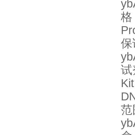
y
格
P
保
y
试
Ki
D
范
y