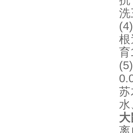
抗
洗
(4)
根
育
(5
0
苏
水
大
离