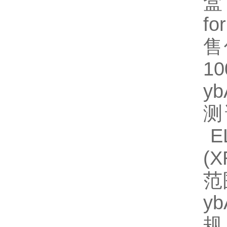
盒
fo
售
1
y
测
EL
(
范
y
规