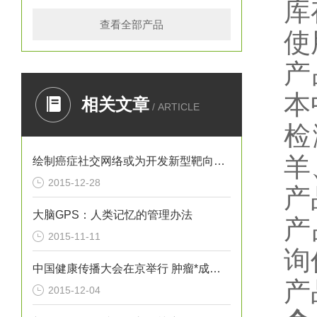
库
查看全部产品
使
产
本
相关文章
/ ARTICLE
检
羊
绘制癌症社交网络或为开发新型靶向疗法提供思路
2015-12-28
产
大脑GPS：人类记忆的管理办法
产
2015-11-11
询
中国健康传播大会在京举行 肿瘤*成为热议焦点
产
2015-12-04