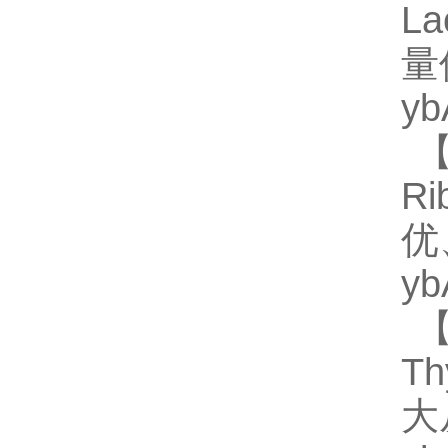
L
量
y
【
R
优
y
【
Th
大