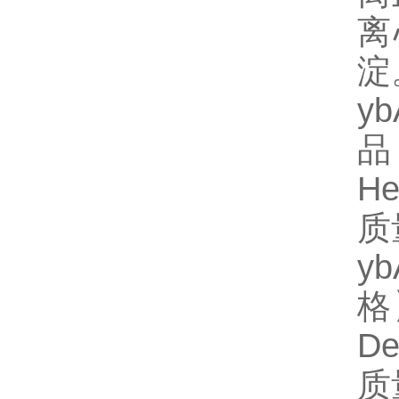
离
淀
y
品
He
质
y
格】
D
质