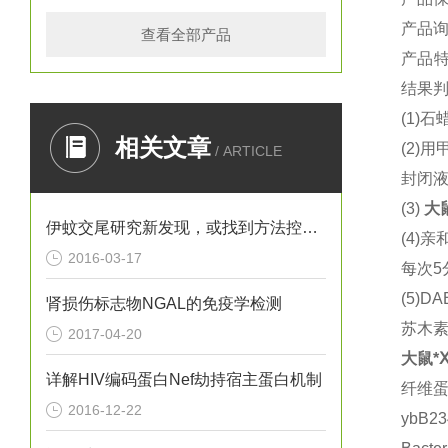
产品
查看全部产品
产品
结果判
(1)
石蜡
相关文章
(2)
用
/ ARTICLE
封闭液
(3)
大
伊蚊交尾研究新发现，或找到方法控制寨卡病毒
(4)
亲
2016-03-17
每次5
(5)DA
肾损伤标志物NGAL的免疫学检测
苏木
2017-04-20
大鼠
*
详解HIV编码蛋白Nef劫持宿主蛋白机制
纤维
2016-12-22
ybB