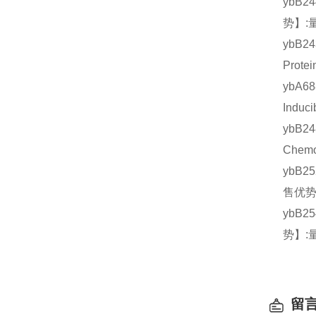
ybB2
势】:
ybB2
Prot
ybA6
Indu
ybB2
Chem
ybB2
售优势
ybB2
势】:
留