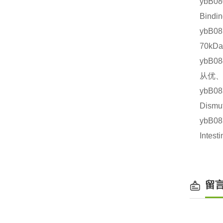
ybB0
Bind
ybB0
70kD
ybB0
从优、
ybB
Dism
ybB0
Inte
留