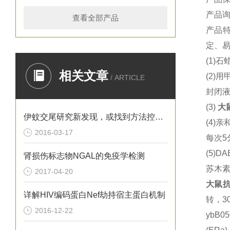
产品
查看全部产品
产品
定、易
(1)
石蜡
相关文章
(2)
用
/ ARTICLE
封闭液
(3)
大
伊蚊交尾研究新发现，或找到方法控制寨卡病毒
(4)
亲
2016-03-17
每次5
(5)DA
肾损伤标志物NGAL的免疫学检测
苏木
2017-04-20
大鼠
抗
详解HIV编码蛋白Nef劫持宿主蛋白机制
转，3
2016-12-22
ybB0