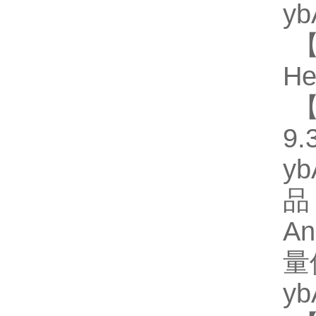
y
【
He
【
9.
y
品
A
量
y