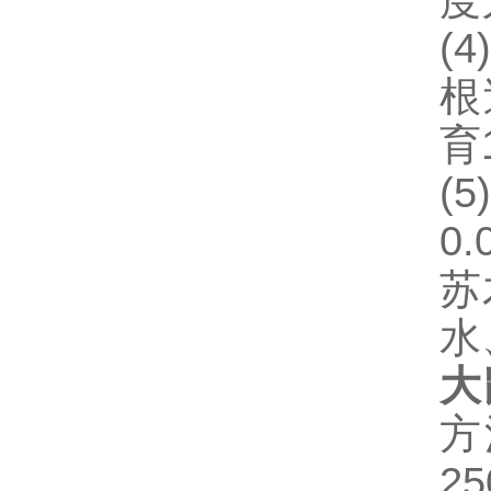
度
(4)
根
育
(5
0
苏
水
大
方
2