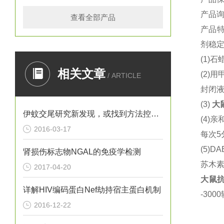
产品
查看全部产品
产品
剂稳定
(1)
石蜡
相关文章
(2)
用
/ ARTICLE
封闭液
(3)
大
伊蚊交尾研究新发现，或找到方法控制寨卡病毒
(4)
亲
2016-03-17
每次5
(5)DA
肾损伤标志物NGAL的免疫学检测
苏木
2017-04-20
大鼠
抗
详解HIV编码蛋白Nef劫持宿主蛋白机制
-30
2016-12-22