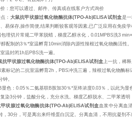
询价：您可以通过、邮件、传真或在线客户方式询价
特点：
大鼠
抗甲状腺过氧化物酶抗体(TPO-Ab)ELISA试剂盒
是一
、易保存,操作简便,结果判断较客观等因素,已广泛应用在免疫学
包埋切片常规二甲苯脱蜡，梯度乙醇水化，0.01MPBS洗3 min
甲醇配制的3％*室温孵育10min消除内源性辣根过氧化物酶活性。
室温封闭1h后PBS洗一遍。
鼠
抗甲状腺过氧化物酶抗体(TPO-Ab)ELISA试剂盒
上一抗，稀释度
和素标记的二抗室温孵育2h，PBS冲洗三遍，辣根过氧化物酶标
分钟。
B
显色：0.05％二氨基联B胺加30％*至终浓度0.03％，以此为
素复染3分钟，盐酸分化，充分水洗。梯度乙醇脱水、二甲苯透明
甲状腺过氧化物酶抗体(TPO-Ab)ELISA试剂盒
血浆中分离血清
00转，30分，可是离出来纤维蛋白沉淀。分离血清，不用抗凝剂