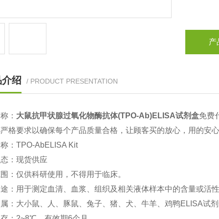
产
品介绍
/ PRODUCT PRESENTATION
名称：
大鼠
抗甲状腺过氧化物酶抗体(TPO-Ab)ELISA试剂盒
免费
都严格要求以确保每个产品质量合格，让顾客买的放心，用的安
名称：
TPO-Ab
ELISA Kit
状态：现货供应
范围：仅供科研使用，不得用于临床。
用途：用于测定血清、血浆、组织及相关液体样本中的含量或活
属：大小鼠、人、豚鼠、兔子、猪、犬、牛羊、鸡鸭ELISA试
存：2~8℃、有效期6个月