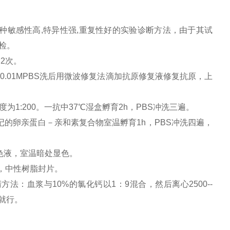
种敏感性高,特异性强,重复性好的实验诊断方法，由于其试
检。
×2次。
0.01MPBS洗后用微波修复法滴加抗原修复液修复抗原，上
为1:200。一抗中37℃湿盒孵育2h，PBS冲洗三遍。
记的卵亲蛋白－亲和素复合物室温孵育1h，PBS冲洗四遍，
显色液，室温暗处显色。
，中性树脂封片。
方法：血浆与10%的氯化钙以1：9混合，然后离心2500--
不就行。