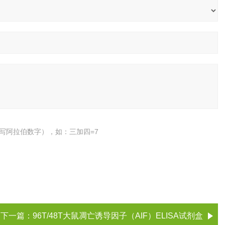
写阿拉伯数字），如：三加四=7
下一篇：
96T/48T大鼠凋亡诱导因子（AIF）ELISA试剂盒