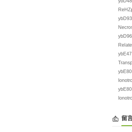
ybD4
ReHZ
ybD9
Necr
ybD9
Rela
ybE4
Tran
ybE8
Iono
ybE8
Iono
留