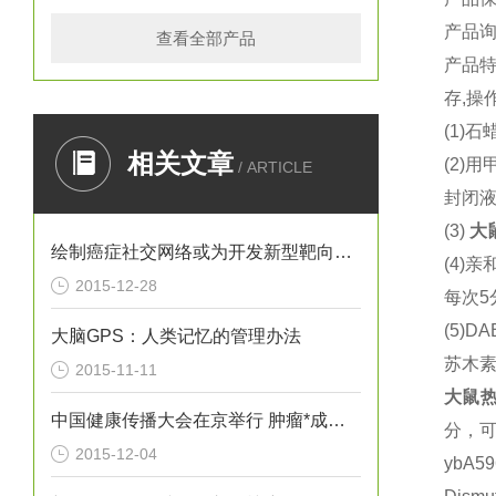
产品
查看全部产品
产品
存
,
操
(1)
石
相关文章
(2)
用
/ ARTICLE
封闭
(3)
大
绘制癌症社交网络或为开发新型靶向疗法提供思路
(4)
亲
2015-12-28
每次
5
(5)DA
大脑GPS：人类记忆的管理办法
苏木
2015-11-11
大鼠
热
中国健康传播大会在京举行 肿瘤*成为热议焦点
分，
2015-12-04
ybA