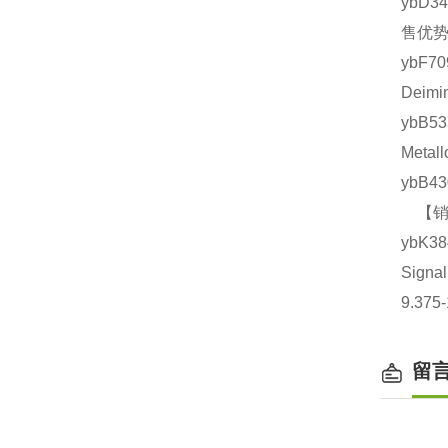
ybD3
售优势
ybF7
Deim
ybB
Meta
ybB4
【销售
ybK
Sign
9.375
留