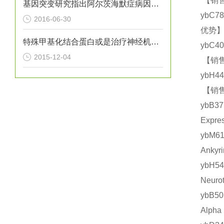
【销售
基因突变研究指出阿尔茨海默症病因新方向
ybC7
2016-06-30
优势】
特殊甲基化结合蛋白或是治疗神经机能障碍的关键
ybC4
2015-12-04
【销售
ybH4
【销售
ybB3
Expr
ybM
Anky
ybH5
Neur
ybB5
Alph