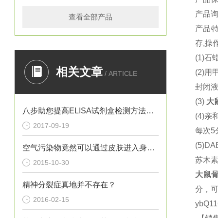
产品
查看全部产品
产品
存
,
操
(1)
石
相关文章
(2)
用
/ ARTICLE
封闭
(3)
大
八步助您提高ELISA试剂盒检测方法灵敏度
(4)
亲
2017-09-19
每次
5
(5)DA
空气污染物竟然可以通过皮肤进入身体？！
苏木
2015-10-30
大鼠
骨
精神分裂症真地并不存在？
分，
2016-02-15
ybQ1