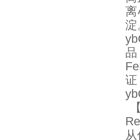
离
淀
y
品
F
证
y
【
Re
从