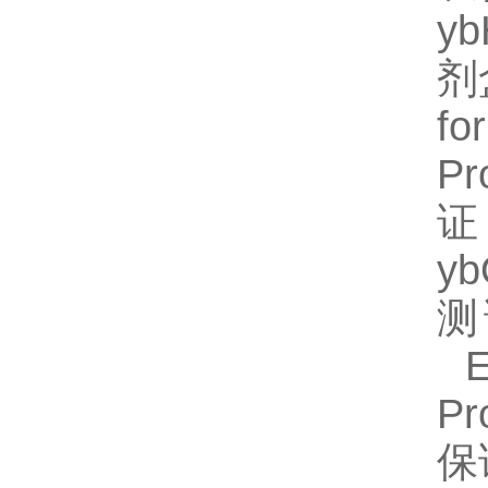
y
剂
fo
P
证
y
测
EL
P
保