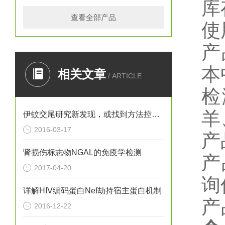
库
查看全部产品
使
产
本
相关文章
/ ARTICLE
检
羊
伊蚊交尾研究新发现，或找到方法控制寨卡病毒
2016-03-17
产
肾损伤标志物NGAL的免疫学检测
产
2017-04-20
询
详解HIV编码蛋白Nef劫持宿主蛋白机制
产
2016-12-22