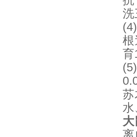
抗
洗
(4)
根
育
(5
0.
苏
水
大
离