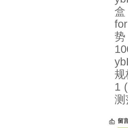
盒
fo
势
1
y
规格
1
测
留