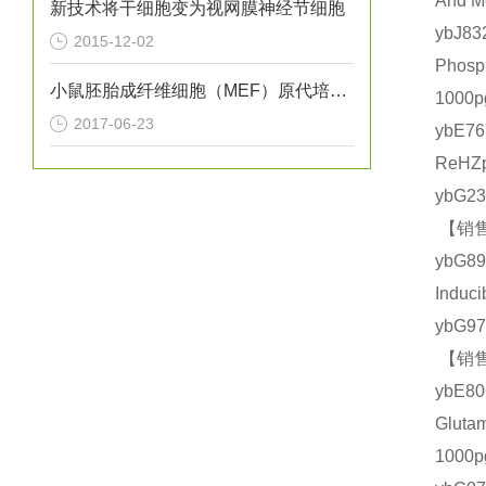
And 
新技术将干细胞变为视网膜神经节细胞
ybJ
2015-12-02
Phos
小鼠胚胎成纤维细胞（MEF）原代培养实验
1000
2017-06-23
ybE7
ReHZ
ybG2
【销售
ybG
Indu
ybG9
【销售
ybE
Glut
1000