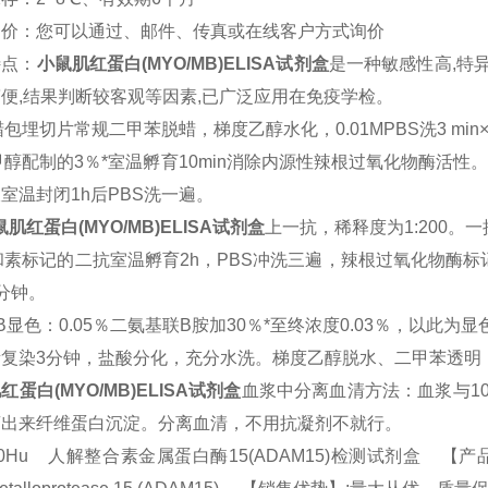
询价：您可以通过、邮件、传真或在线客户方式询价
特点：
小鼠
肌红蛋白(MYO/MB)
ELISA
试剂盒
是一种敏感性高
,
特
简便
,
结果判断较客观等因素
,
已广泛应用在免疫学检。
蜡包埋切片常规二甲苯脱蜡，梯度乙醇水化，
0.01MPBS
洗
3 min
甲醇配制的
3
％*室温孵育
10min
消除内源性辣根过氧化物酶活性
液室温封闭
1h
后
PBS
洗一遍。
鼠
肌红蛋白(MYO/MB)
ELISA
试剂盒
上一抗，稀释度为
1:200
。一
和素标记的二抗室温孵育
2h
，
PBS
冲洗三遍，辣根过氧化物酶标
分钟。
B
显色：
0.05
％二氨基联B胺加
30
％*至终浓度
0.03
％，以此为显
素复染
3
分钟，盐酸分化，充分水洗。梯度乙醇脱水、二甲苯透明
红蛋白(MYO/MB)
ELISA
试剂盒
血浆中分离血清方法：血浆与
1
离出来纤维蛋白沉淀。分离血清，不用抗凝剂不就行。
00Hu 人解整合素金属蛋白酶15(ADAM15)检测试剂盒 【产品规格】：96T