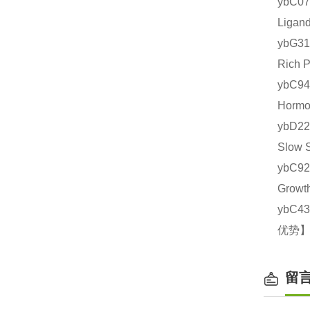
ybC0
Liga
ybG3
Rich
ybC9
Horm
ybD2
Slow
ybC9
Grow
ybC4
优势】
留