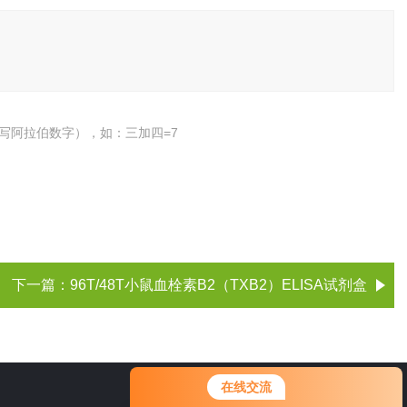
写阿拉伯数字），如：三加四=7
下一篇：
96T/48T小鼠血栓素B2（TXB2）ELISA试剂盒
您好！欢迎前来咨询，很高兴为您
在线交流
服务，请问您要咨询什么问题呢？