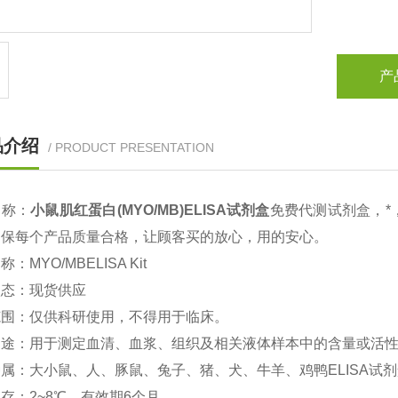
产
品介绍
/ PRODUCT PRESENTATION
名称：
小鼠
肌红蛋白(MYO/MB)
ELISA
试剂盒
免费代测试剂盒，*
确保每个产品质量合格，让顾客买的放心，用的安心。
名称：
MYO/MBELISA Kit
状态：现货供应
范围：仅供科研使用，不得用于临床。
用途：用于测定血清、血浆、组织及相关液体样本中的含量或活
种属：大小鼠、人、豚鼠、兔子、猪、犬、牛羊、鸡鸭
ELISA
试剂
保存：
2~8
℃、有效期
6
个月