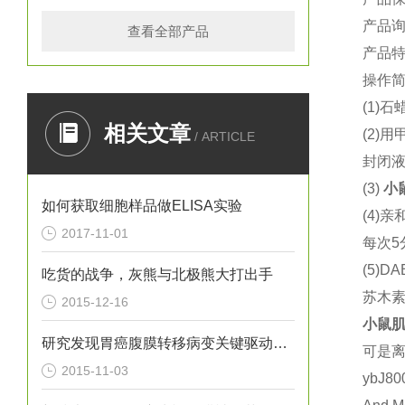
产品
查看全部产品
产品
操作
(1)
石
相关文章
(2)
用
/ ARTICLE
封闭
(3)
小
如何获取细胞样品做ELISA实验
(4)
亲
2017-11-01
每次
5
(5)DA
吃货的战争，灰熊与北极熊大打出手
苏木
2015-12-16
小鼠
肌
研究发现胃癌腹膜转移病变关键驱动基因
可是
2015-11-03
ybJ8