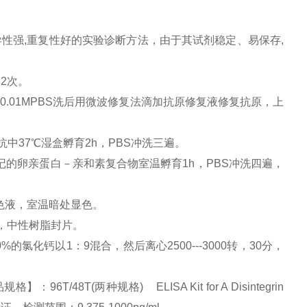
异性强
,
重复性好的实验诊断方法，由于其试剂稳定、易保存
,
×
2
次。
。
0.01MPBS
洗后用微波修复法滴加抗原修复液修复抗原，上
抗中
37
℃湿盒孵育
2h
，
PBS
冲洗三遍。
记的卵亲蛋白－亲和素复合物室温孵育
1h
，
PBS
冲洗四遍，
色液，室温暗处显色。
，中性树脂封片。
0%
的氯化钙以
1
：
9
混合，然后离心
2500---3000
转，
30
分，
/48T(两种规格) ELISA Kit for A Disintegrin