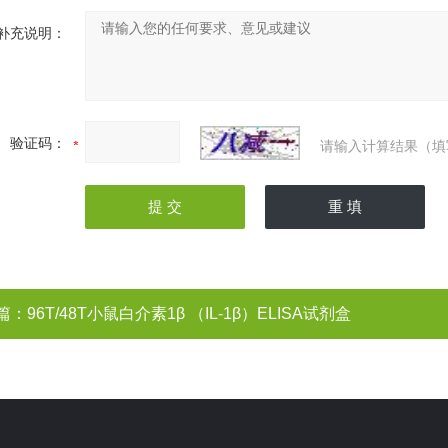
补充说明：
验证码：
请输入计算结果（填
篇：
96T/48T小鼠白介素1β （IL-1β）ELISA试剂盒