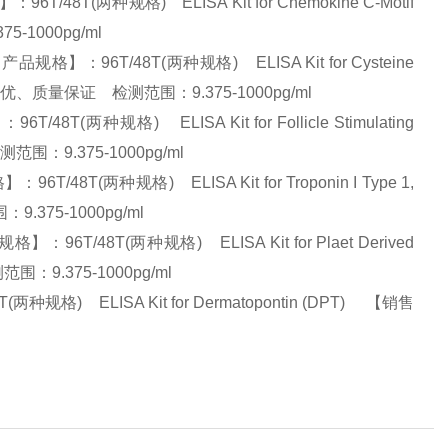
T(两种规格) ELISA Kit for Chemokine C-Motif
5-1000pg/ml
：96T/48T(两种规格) ELISA Kit for Cysteine
势】:量大从优、质量保证 检测范围：9.375-1000pg/ml
种规格) ELISA Kit for Follicle Stimulating
范围：9.375-1000pg/ml
T(两种规格) ELISA Kit for Troponin I Type 1,
9.375-1000pg/ml
48T(两种规格) ELISA Kit for Plaet Derived
围：9.375-1000pg/ml
) ELISA Kit for Dermatopontin (DPT) 【销售