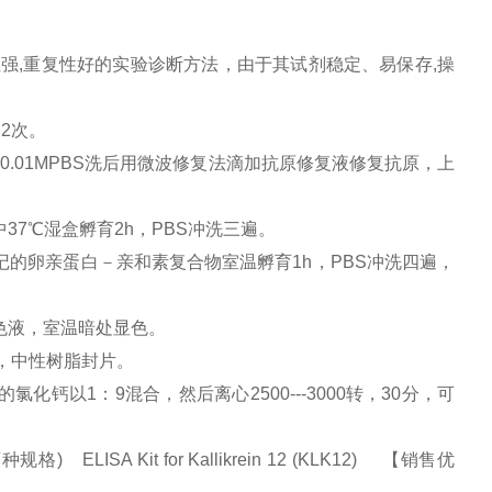
性强
,
重复性好的实验诊断方法，由于其试剂稳定、易保存
,
操
×
2
次。
。
0.01MPBS
洗后用微波修复法滴加抗原修复液修复抗原，上
中
37
℃湿盒孵育
2h
，
PBS
冲洗三遍。
记的卵亲蛋白－亲和素复合物室温孵育
1h
，
PBS
冲洗四遍，
色液，室温暗处显色。
，中性树脂封片。
的氯化钙以
1
：
9
混合，然后离心
2500---3000
转，
30
分，可
ELISA Kit for Kallikrein 12 (KLK12) 【销售优