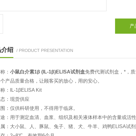
产
品介绍
/ PRODUCT PRESENTATION
名称：
小鼠
白介素1β (IL-1β)
ELISA
试剂盒
免费代测试剂盒，*，
每个产品质量合格，让顾客买的放心，用的安心。
名称：
IL-1βELISA Kit
状态：现货供应
范围：仅供科研使用，不得用于临床。
用途：用于测定血清、血浆、组织及相关液体样本中的含量或活
种属：大小鼠、人、豚鼠、兔子、猪、犬、牛羊、鸡鸭
ELISA
试剂
保存：
2~8
℃、有效期
6
个月