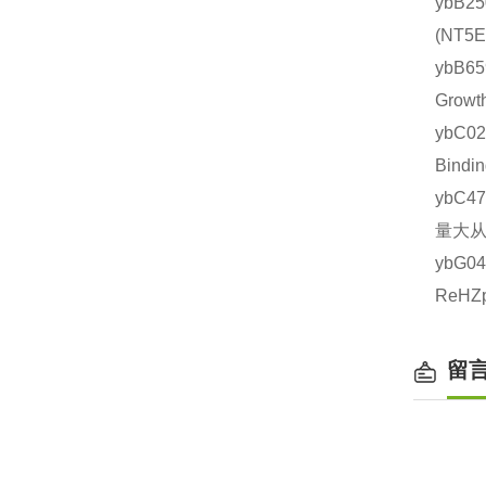
ybB2
(NT
ybB6
Grow
ybC0
Bind
ybC4
量大从
ybG0
ReH
留