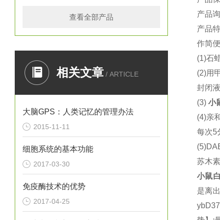
产品
查看全部产品
产品
作简
(1)
石
相关文章
(2)
用
/ ARTICLE
封闭
(3)
小
大脑GPS：人类记忆的管理办法
(4)
亲
2015-11-11
每次
5
(5)DA
细胞系统的基本功能
苏木
2017-03-30
小鼠
白
免疫酶技术的优势
是离
2017-04-25
ybD3