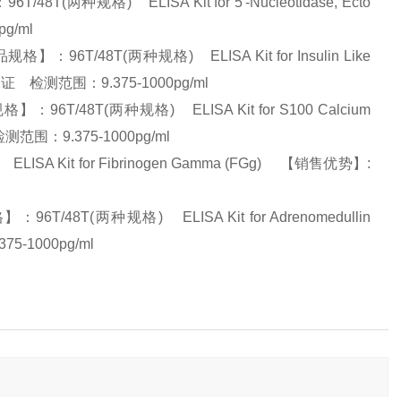
种规格) ELISA Kit for 5'-Nucleotidase, Ecto
pg/ml
/48T(两种规格) ELISA Kit for Insulin Like
量保证 检测范围：9.375-1000pg/ml
T/48T(两种规格) ELISA Kit for S100 Calcium
检测范围：9.375-1000pg/ml
A Kit for Fibrinogen Gamma (FGg) 【销售优势】:
T(两种规格) ELISA Kit for Adrenomedullin
5-1000pg/ml