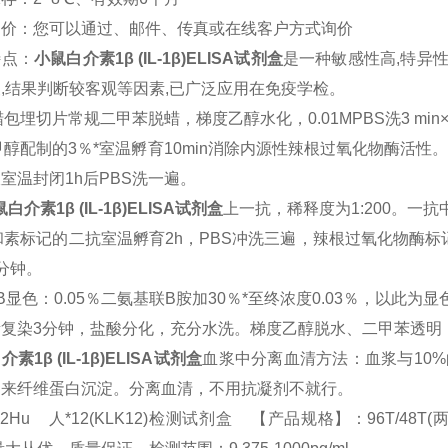
询价：您可以通过、邮件、传真或在线客户方式询价
特点：
小鼠
白介素1β (IL-1β)
ELISA
试剂盒
是一种敏感性高
,
特异
便
,
结果判断较客观等因素
,
已广泛应用在免疫学检。
蜡包埋切片常规二甲苯脱蜡，梯度乙醇水化，
0.01MPBS
洗
3 min
甲醇配制的
3
％*室温孵育
10min
消除内源性辣根过氧化物酶活性
液室温封闭
1h
后
PBS
洗一遍。
鼠
白介素1β (IL-1β)
ELISA
试剂盒
上一抗，稀释度为
1:200
。一抗
和素标记的二抗室温孵育
2h
，
PBS
冲洗三遍，辣根过氧化物酶标
分钟。
B
显色：
0.05
％二氨基联B胺加
30
％*至终浓度
0.03
％，以此为显
素复染
3
分钟，盐酸分化，充分水洗。梯度乙醇脱水、二甲苯透明
介素1β (IL-1β)
ELISA
试剂盒
血浆中分离血清方法：血浆与
10%
出来纤维蛋白沉淀。分离血清，不用抗凝剂不就行。
72Hu 人*12(KLK12)检测试剂盒 【产品规格】：96T/48T(两种规格) 