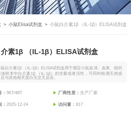
盒
>
小鼠Elisa试剂盒
>
小鼠白介素1β （IL-1β）ELISA试剂盒
介素1β （IL-1β）ELISA试剂盒
鼠白介素1β （IL-1β）ELISA试剂盒用于测定小鼠血清、血浆、组织
体样本中白介素1β （IL-1β）的含量或者活性，可同时检测天然或
，且与其他相关蛋白无交叉反应。
号：
96T/48T
厂商性质：
生产厂家
间：
2025-12-24
访问量：
817