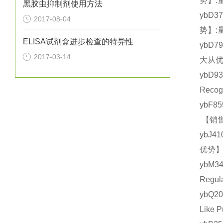
势】:
黑胶虫抑制剂使用方法
ybD3
2017-08-04
势】:
ELISA试剂盒进步检查的特异性
ybD7
2017-03-14
大从优
ybD9
Reco
ybF8
【销售
ybJ4
优势】
ybM3
Regu
ybQ2
Like