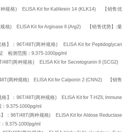
ELISA Kit for Kallikrein 14 (KLK14) 【销售优
LISA Kit for Arginase II (Arg2) 【销售优势】:量
48T(两种规格) ELISA Kit for Peptidoglycan
保证 检测范围：9.375-1000pg/ml
格) ELISA Kit for Secretogranin II (SCG2)
规格) ELISA Kit for Calponin 2 (CNN2) 【销售
/48T(两种规格) ELISA Kit for T-HZll, Immune
.375-1000pg/ml
T(两种规格) ELISA Kit for Aldose Reductase
.375-1000pg/ml