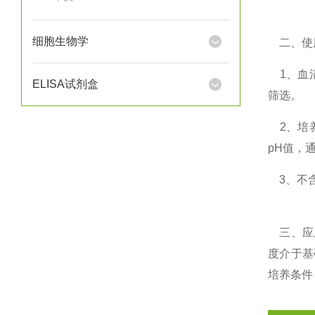
细胞生物学
二、使
1、血
ELISA试剂盒
筛选。
2、培养
pH值，
3、不含
三、应用
度介于基
培养条件