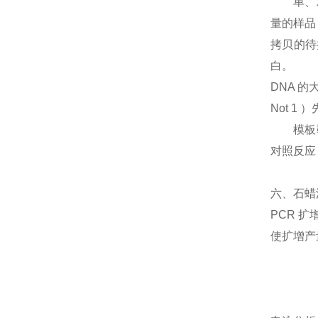
单、双链 
量的样品，
拷贝的待
白。
DNA 
Not 
模板靶序
对照反应
六、石
PCR 
使扩增产