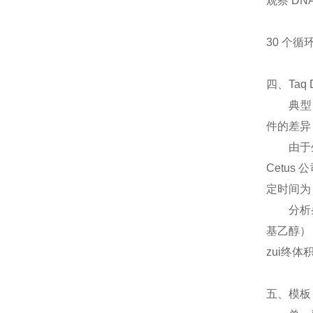
观察 DN
30 个
四、Taq
典型 PC
件的差异
由于生产
Cetus
定时间为 
分析条件为 
基乙醇）， 
zui终体积 
五、模