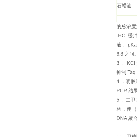
石蜡油
的总浓度为 
-HCl 
液， pKa
6.8 之间
3 ． KC
抑制 Ta
4 ．明
PCR 
5 ．二甲
构，使（ 
DNA 
二、四种脱