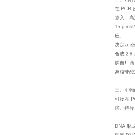
在 PCR
掺入，高浓
15 μ
应。
决定zui
合成 2.6 
购自厂商的
离核苷酸
三、引物
引物在 
济、特异
DNA 