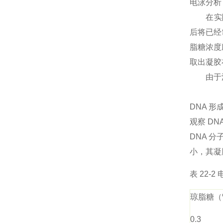
电泳分
在实际工
后将已经
脂糖浓度应
取出凝胶
由于溴
DNA 
观察 DN
DNA 
小，其凝
表 22-
琼脂糖（
0.3