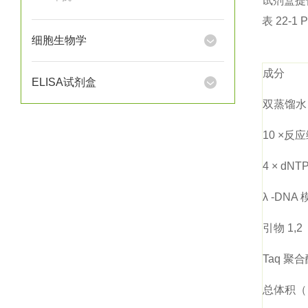
试剂盒提
表 22-
细胞生物学
成分
ELISA试剂盒
双蒸馏水
10 ×反应
4 × dNTP
λ -DNA
引物 1,2 （
Taq 聚合
总体积（ p