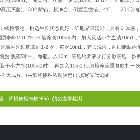
瓶(100m1)、克氏瓶、胶塞、吸管(10ml、1m1）、细胞吹打管（
分钟高压灭菌)、C02 孵箱、超净台、倒置显微镜、4℃、—20℃冰
：镜检细胞，挑选生长状态良好，细胞界限清晰，具有立体感，
制MEM-0.2%LH 培养液100ml 内，加入灭活小牛血清10m1
S 洗液冲洗细胞表面1-2 次，每次10m1，弃去洗液，向细胞瓶内
细胞*脱落到*中。每瓶加入10m1 细胞培养液吹打分散细胞，按
装于小方瓶(100m1)中，再加入10m1 细胞培养液重复吹打
～4 天成片。(由细胞接种浓度决定)；填写传代记录。
篇：
肾损伤标志物NGAL的免疫学检测