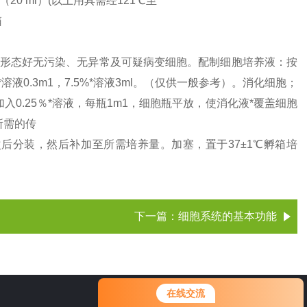
20 ml）(以上用具需经121℃至
箱
形态好无污染、无异常及可疑病变细胞。配制细胞培养液：按
，*溶液0.3m1，7.5%*溶液3ml。（仅供一般参考）。消化细胞；
加入0.25％*溶液，每瓶1m1，细胞瓶平放，使消化液*覆盖细胞
所需的传
一次后分装，然后补加至所需培养量。加塞，置于37±1℃孵箱培
下一篇：
细胞系统的基本功能
您好！欢迎前来咨询，很高兴为您
在线交流
服务，请问您要咨询什么问题呢？