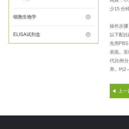
用具：小方
少15 
细胞生物学
操作步骤
ELISA试剂盒
以下配比配
先用PB
表面。至
代比例分
养。约2
上一