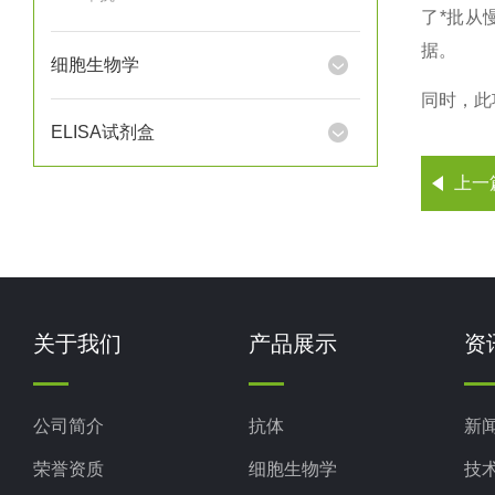
了*批从
据。
细胞生物学
同时，此
ELISA试剂盒
上一
关于我们
产品展示
资
公司简介
抗体
新
荣誉资质
细胞生物学
技