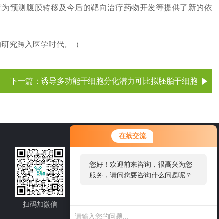
究为预测腹膜转移及今后的靶向治疗药物开发等提供了新的依
的研究跨入医学时代。（
下一篇：
诱导多功能干细胞分化潜力可比拟胚胎干细胞
在线交流
021-60514606
您好！欢迎前来咨询，很高兴为您
服务，请问您要咨询什么问题呢？
邮箱：sale1@shybsw.net
地址：上海市沪闵路6088号龙之梦大厦8
楼806室
扫码加微信