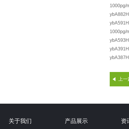
1000pg/m
ybA882H
ybA591
1000pg/m
ybA593
ybA391H
ybA387H
上一
关于我们
产品展示
资