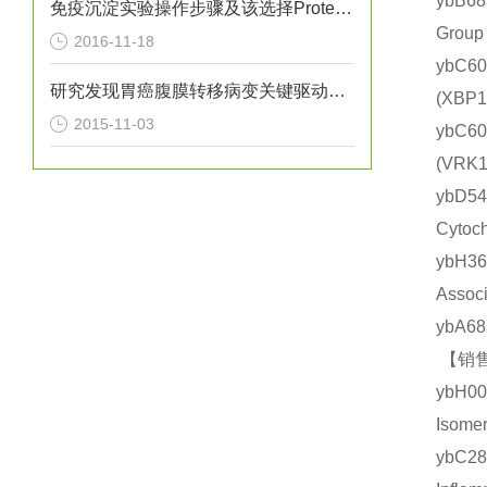
ybB6
免疫沉淀实验操作步骤及该选择Protein A还是G？
Grou
2016-11-18
ybC6
研究发现胃癌腹膜转移病变关键驱动基因
(XB
2015-11-03
ybC6
(VR
ybD
Cyto
ybH3
Asso
ybA6
【销售
ybH0
Isom
ybC