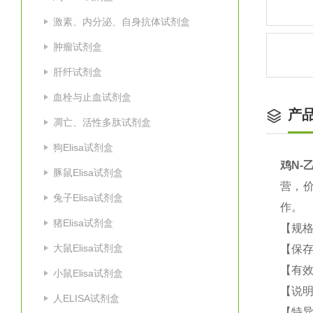
激素、内分泌、自身抗体试剂盒
肿瘤试剂盒
肝纤试剂盒
血栓与止血试剂盒
产
凋亡、活性多肽试剂盒
狗Elisa试剂盒
鸡
N-
乙
豚鼠Elisa试剂盒
营，
兔子Elisa试剂盒
作
猪Elisa试剂盒
【规
大鼠Elisa试剂盒
【保
【有
小鼠Elisa试剂盒
【说
人ELISA试剂盒
【特