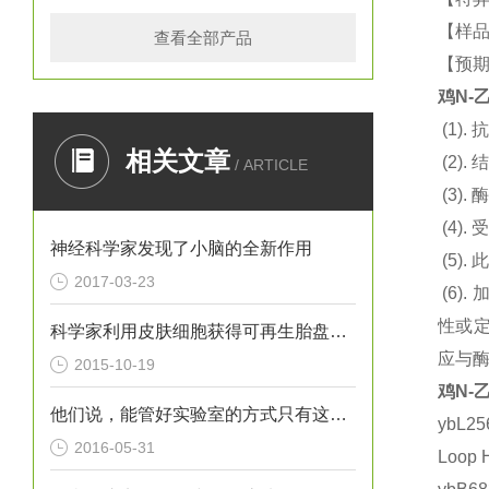
【样
查看全部产品
【预
鸡
N-
乙
(1).
抗
相关文章
(2).
结
/ ARTICLE
(3).
酶
(4).
神经科学家发现了小脑的全新作用
(5).
此
2017-03-23
(6).
性或
科学家利用皮肤细胞获得可再生胎盘的干细胞
应与
2015-10-19
鸡
N-
乙
他们说，能管好实验室的方式只有这一种
ybL2
2016-05-31
Loop