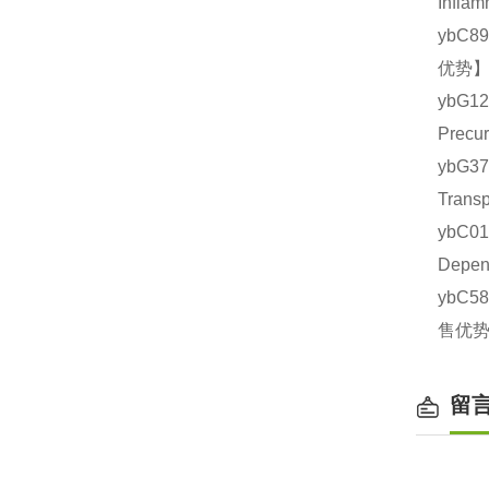
Infl
ybC8
优势】
ybG1
Prec
ybG3
Tran
ybC0
Depe
ybC5
售优势
留