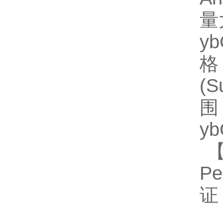
量
y
格】
(
围
y
【
P
证