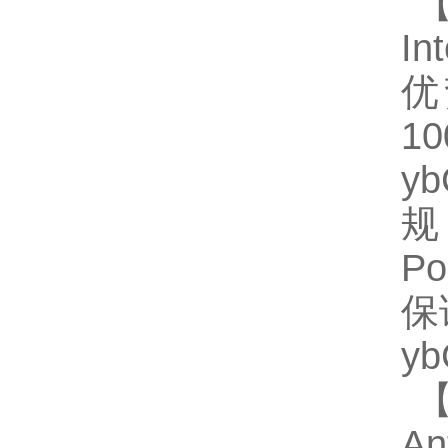
【
In
优
1
y
规
P
保
y
【
An