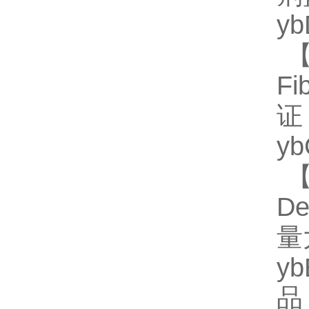
y
【
F
证
y
【
De
量
y
品