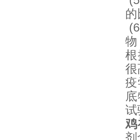
(5
的
(6
物
根
很
疫
底
试
鸡
剂