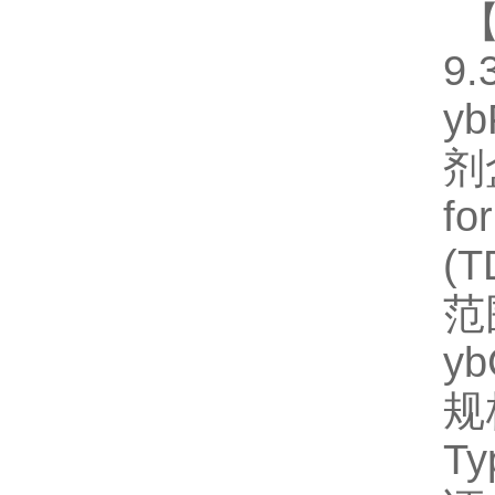
【
9.
y
剂
fo
(
范
y
规格
T